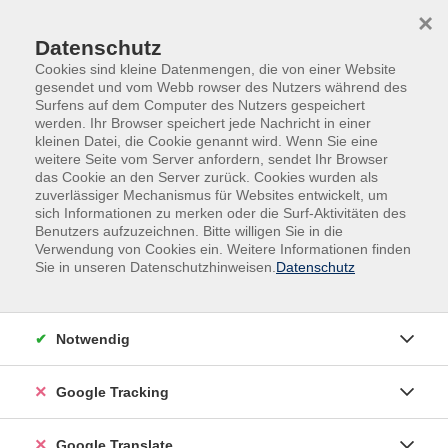
Skip to main content
Skip to page footer
×
Datenschutz
Cookies sind kleine Datenmengen, die von einer Website
gesendet und vom Webb rowser des Nutzers während des
Surfens auf dem Computer des Nutzers gespeichert
werden. Ihr Browser speichert jede Nachricht in einer
kleinen Datei, die Cookie genannt wird. Wenn Sie eine
weitere Seite vom Server anfordern, sendet Ihr Browser
das Cookie an den Server zurück. Cookies wurden als
zuverlässiger Mechanismus für Websites entwickelt, um
sich Informationen zu merken oder die Surf-Aktivitäten des
Benutzers aufzuzeichnen. Bitte willigen Sie in die
Gesundheit
Massagekurse
Verwendung von Cookies ein. Weitere Informationen finden
Sie in unseren Datenschutzhinweisen.
Datenschutz
Vietnam Smooth-Oil-Massage
mit Zertifikat und Skript
Bei dieser vietnamesischen Massage mischen sich
Notwendig
Massagestile aus ganz Asien. Aus den Elementen der
Thai-, Ayurveda- (Indien) und Tibetischen-Massagen
Google Tracking
sowie vietnamesischen Griffen, entwickelt sich eine
sehr leichte und entspannende Ganzkörperölmassage,
Google Translate