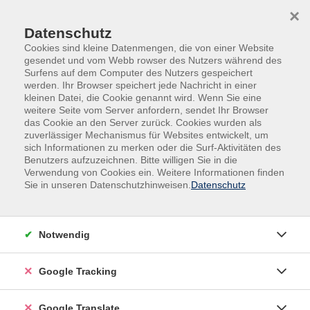
Skip to main content
Skip to page footer
×
Datenschutz
Cookies sind kleine Datenmengen, die von einer Website
gesendet und vom Webb rowser des Nutzers während des
Surfens auf dem Computer des Nutzers gespeichert
werden. Ihr Browser speichert jede Nachricht in einer
kleinen Datei, die Cookie genannt wird. Wenn Sie eine
weitere Seite vom Server anfordern, sendet Ihr Browser
das Cookie an den Server zurück. Cookies wurden als
zuverlässiger Mechanismus für Websites entwickelt, um
sich Informationen zu merken oder die Surf-Aktivitäten des
Benutzers aufzuzeichnen. Bitte willigen Sie in die
Gesundheit
Fitness & Bewegung
Verwendung von Cookies ein. Weitere Informationen finden
Schwimmen & Aquagymnastik
Sie in unseren Datenschutzhinweisen.
Datenschutz
Kleinkinderschwimmen (1 - 3 Jahre)
Unsere Wassertemperatur beträgt ca. 35° C und
Notwendig
ermöglicht deshalb Ihrem Kind einen Aufenthalt von
ca. 45 Minuten im Wasser!
Google Tracking
Baby- und Kleinkinderschwimmen fördert die geistige
und körperliche Entwicklung Ihres Kindes. Durch den
Google Translate