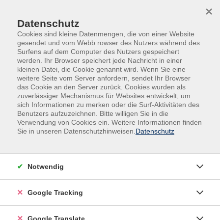
Skip to main content
Skip to page footer
×
Datenschutz
Cookies sind kleine Datenmengen, die von einer Website
gesendet und vom Webb rowser des Nutzers während des
Surfens auf dem Computer des Nutzers gespeichert
werden. Ihr Browser speichert jede Nachricht in einer
kleinen Datei, die Cookie genannt wird. Wenn Sie eine
weitere Seite vom Server anfordern, sendet Ihr Browser
das Cookie an den Server zurück. Cookies wurden als
zuverlässiger Mechanismus für Websites entwickelt, um
sich Informationen zu merken oder die Surf-Aktivitäten des
Benutzers aufzuzeichnen. Bitte willigen Sie in die
Gesundheit
Fitness & Bewegung
Verwendung von Cookies ein. Weitere Informationen finden
Schwimmen & Aquagymnastik
Sie in unseren Datenschutzhinweisen.
Datenschutz
Aqua Kids ® - nur für Schwimmer
Als eine von wenigen Schwimmschulen in Deutschland
Notwendig
veranstalten wir einen Präventionskurs für Kinder im
Wasser. Unsere Aqua-Kids - Kurse unterliegen den
Google Tracking
strengen Prüfkriterien der Präventions-Prüfstelle der
Krankenkassen. Fördern Sie eine gesunde Entwicklung
Google Translate