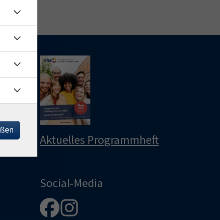
le
u
u
eßen
Aktuelles Programmheft
Social-Media