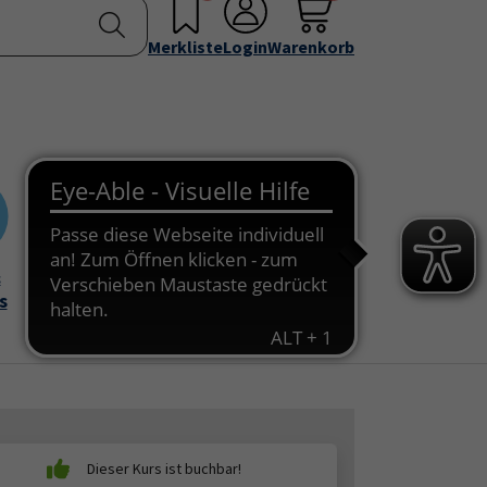
nstellen
Service & Info
Über uns
u for "Programm"
Submenu for "Außenstellen"
Submenu for "Service & Info"
Submenu for "Über 
Merkliste
Login
Warenkorb
&
Onlinekurse
s