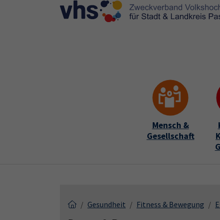
Skip to main content
Skip to page footer
Mensch &
Gesellschaft
K
G
Gesundheit
Fitness & Bewegung
E