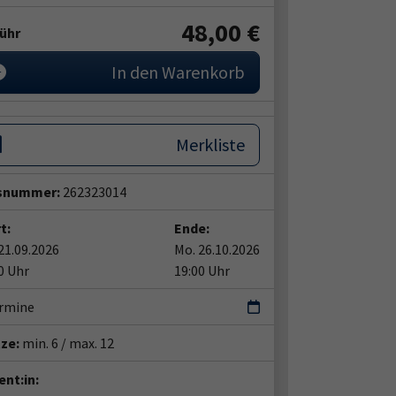
48,00 €
ühr
In den Warenkorb
Merkliste
snummer:
262323014
t:
Ende:
21.09.2026
Mo. 26.10.2026
0 Uhr
19:00 Uhr
ermine
tze:
min. 6 / max. 12
nt:in: