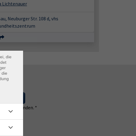
a Lichtenauer
au, Neuburger Str. 108 d, vhs
undheitszentrum
×
m Webb
ei, die
ndet
ger
 die
ndung
 eintragen
 einverstanden. *