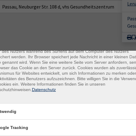
Len
Passau, Neuburger Str. 108 d, vhs Gesundheitszentrum
Pass
Ges
enschutz
es sind kleine Datenmengen, die von einer Website gesendet und vo
r des Nutzers während des Surfens auf dem Computer des Nutzers
chert werden. Ihr Browser speichert jede Nachricht in einer kleinen Dat
 genannt wird. Wenn Sie eine weitere Seite vom Server anfordern, se
owser das Cookie an den Server zurück. Cookies wurden als zuverlässi
ismus für Websites entwickelt, um sich Informationen zu merken oder
ktivitäten des Benutzers aufzuzeichnen. Bitte willigen Sie in die Verwe
okies ein. Weitere Informationen finden Sie in unseren
schutzhinweisen.
Datenschutz
E-Mail Adresse
ich mit der Verarbeitung gemäß unseren Datenschutzbestimmungen
twendig
n
Datenschutzbestimmungen
.
ogle Tracking