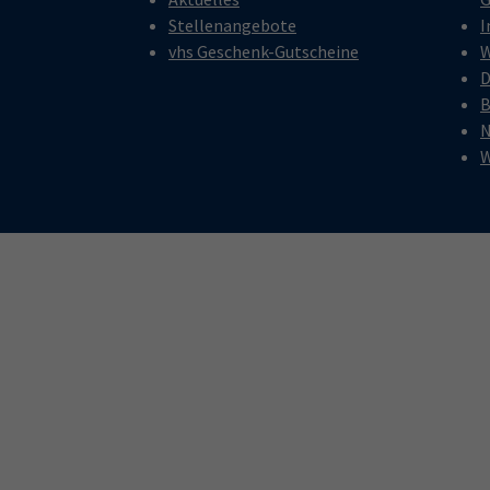
Stellenangebote
I
vhs Geschenk-Gutscheine
W
D
B
N
W