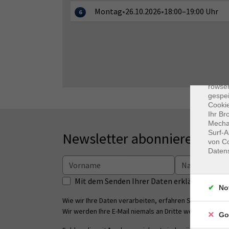
Montag
•
26.10.2026
•
18:00–19:00 Uhr
6
Dat
Cooki
rowse
gespei
Cookie
Ihr Br
Mechan
Surf-A
Newsletter abonnieren
von Co
Daten
Mit dem Senden Ihrer Daten erklären Sie s
No
Wie wir Ihre Daten verarbeiten, erfahren Sie in unsere
Wir werden Ihre E-Mail niemals an Dritte weitergeben.
Go