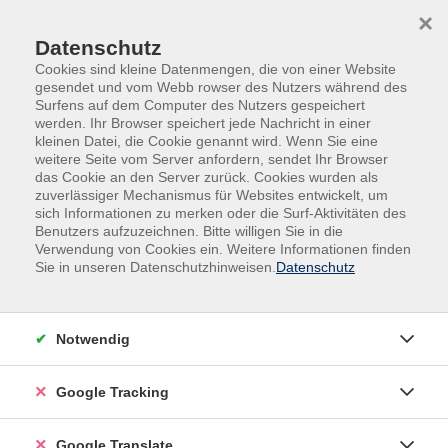
Skip to main content
Skip to page footer
×
Datenschutz
Cookies sind kleine Datenmengen, die von einer Website
gesendet und vom Webb rowser des Nutzers während des
Surfens auf dem Computer des Nutzers gespeichert
werden. Ihr Browser speichert jede Nachricht in einer
kleinen Datei, die Cookie genannt wird. Wenn Sie eine
weitere Seite vom Server anfordern, sendet Ihr Browser
das Cookie an den Server zurück. Cookies wurden als
zuverlässiger Mechanismus für Websites entwickelt, um
sich Informationen zu merken oder die Surf-Aktivitäten des
Benutzers aufzuzeichnen. Bitte willigen Sie in die
Gesundheit
Entspannung
Verwendung von Cookies ein. Weitere Informationen finden
Weitere Entspannungsverfahren
Sie in unseren Datenschutzhinweisen.
Datenschutz
Tai Chi -Taijiquan: Yangstil - Kurzform
für Fortgeschrittene
Notwendig
Vertiefung der Kurzform und Einführung in die
Lange Form
Google Tracking
Taijiquan Yangstil gehört zu den bekanntesten
Übungssystemen Chinas. Energie- und Atemübungen
Google Translate