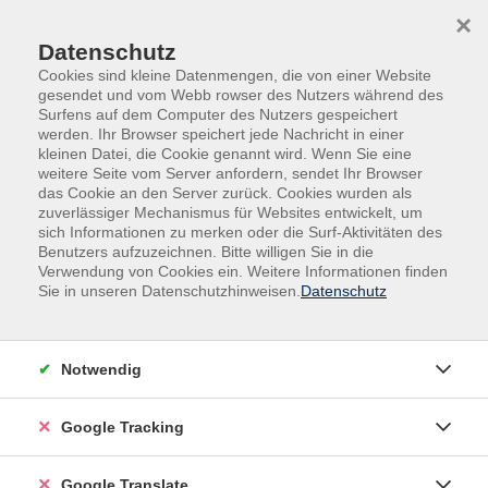
Skip to main content
Skip to page footer
×
Datenschutz
Cookies sind kleine Datenmengen, die von einer Website
gesendet und vom Webb rowser des Nutzers während des
Surfens auf dem Computer des Nutzers gespeichert
werden. Ihr Browser speichert jede Nachricht in einer
kleinen Datei, die Cookie genannt wird. Wenn Sie eine
weitere Seite vom Server anfordern, sendet Ihr Browser
das Cookie an den Server zurück. Cookies wurden als
zuverlässiger Mechanismus für Websites entwickelt, um
sich Informationen zu merken oder die Surf-Aktivitäten des
Benutzers aufzuzeichnen. Bitte willigen Sie in die
Gesundheit
Aus- und Fortbildungen
Verwendung von Cookies ein. Weitere Informationen finden
Sie in unseren Datenschutzhinweisen.
Datenschutz
Fußreflexzonenmassage nach Ingham
mit Zertifikat und Skript
Grundlage ist die Auffassung, dass sich der gesamte
Notwendig
Körper in bestimmten Regionen an den Füßen als
Reflexzone widerspiegelt. Über diese Zonen können
Google Tracking
wir zu den inneren Organen, den Muskeln, Gelenken,
der Wirbelsäule usw. vordringen und diese indirekt
Google Translate