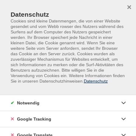
Skip to main content
Skip to page footer
×
Datenschutz
Cookies sind kleine Datenmengen, die von einer Website
gesendet und vom Webb rowser des Nutzers während des
Surfens auf dem Computer des Nutzers gespeichert
werden. Ihr Browser speichert jede Nachricht in einer
kleinen Datei, die Cookie genannt wird. Wenn Sie eine
weitere Seite vom Server anfordern, sendet Ihr Browser
das Cookie an den Server zurück. Cookies wurden als
zuverlässiger Mechanismus für Websites entwickelt, um
sich Informationen zu merken oder die Surf-Aktivitäten des
Benutzers aufzuzeichnen. Bitte willigen Sie in die
Gesundheit
Aus- und Fortbildungen
Verwendung von Cookies ein. Weitere Informationen finden
Sie in unseren Datenschutzhinweisen.
Datenschutz
Entspannung im Wellnessbereich
mit Zertifikat und Skript
In diesem Kurs lernen Sie die Maßnahmen der
Notwendig
Entspannung im Wellnessbereich und deren
Anwendung kennen.
Google Tracking
- Autogenes Training (Einführung)
- Geführte Entspannungsübungen, Meditation
Google Translate