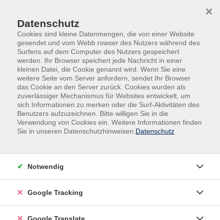
Skip to main content
Skip to page footer
×
Datenschutz
Cookies sind kleine Datenmengen, die von einer Website
gesendet und vom Webb rowser des Nutzers während des
Surfens auf dem Computer des Nutzers gespeichert
werden. Ihr Browser speichert jede Nachricht in einer
kleinen Datei, die Cookie genannt wird. Wenn Sie eine
weitere Seite vom Server anfordern, sendet Ihr Browser
das Cookie an den Server zurück. Cookies wurden als
zuverlässiger Mechanismus für Websites entwickelt, um
sich Informationen zu merken oder die Surf-Aktivitäten des
Benutzers aufzuzeichnen. Bitte willigen Sie in die
Gesundheit
Aus- und Fortbildungen
Verwendung von Cookies ein. Weitere Informationen finden
Sie in unseren Datenschutzhinweisen.
Datenschutz
Ayurveda im Wellnessbereich
mit Zertifikat und Skript
Sie erhalten eine Einführung in die Ayurvedalehre und
Notwendig
Ayurvedamedizin. Für den Wellnessbereich erlernen wir
eine Ayurveda-Ganzkörperölmassage, welche mit sehr
Google Tracking
viel Öl durchgeführt wird. Wir erlernen: Samvahana,
Abhyanga, Pinda Sveda und Udvartana.
Google Translate