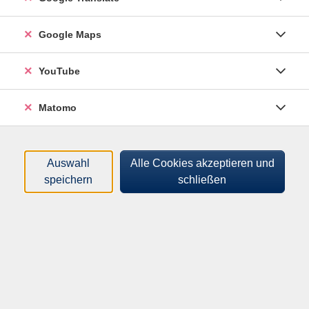
Inklusive Massageutensilien. Mit Zertifikat und Skript.
Bitte bequeme, ältere Kleidung, Schreibzeug, Brotzeit
Google Maps
und Getränke (nur kurze Pause) mitbringen.
YouTube
Der Kurs findet ab mind. 4 Teilnehmenden statt.
Matomo
170,00 €
Auswahl
Alle Cookies akzeptieren und
Gebühr
speichern
schließen
In den Warenkorb
Merkliste
Kursnummer:
262315012