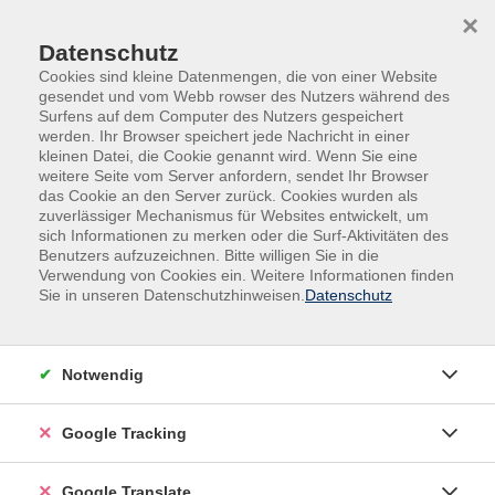
Skip to main content
Skip to page footer
×
Datenschutz
Cookies sind kleine Datenmengen, die von einer Website
gesendet und vom Webb rowser des Nutzers während des
Surfens auf dem Computer des Nutzers gespeichert
werden. Ihr Browser speichert jede Nachricht in einer
kleinen Datei, die Cookie genannt wird. Wenn Sie eine
weitere Seite vom Server anfordern, sendet Ihr Browser
das Cookie an den Server zurück. Cookies wurden als
zuverlässiger Mechanismus für Websites entwickelt, um
sich Informationen zu merken oder die Surf-Aktivitäten des
Benutzers aufzuzeichnen. Bitte willigen Sie in die
Gesellschaft
Recht & Finanzen
Verwendung von Cookies ein. Weitere Informationen finden
Sie in unseren Datenschutzhinweisen.
Datenschutz
Projekte im Ehrenamt erfolgreich
umsetzen – Projektmanagement &
Fördermittel verständlich erklärt
Notwendig
Ehrenamtliche Arbeit lebt von Ideen, Motivation und
persönlichem Einsatz. Gleichzeitig stehen viele
Google Tracking
Vereine, Initiativen und gemeinnützige Projekte vor
ähnlichen Herausforderungen: zu wenig Zeit, unklare
Google Translate