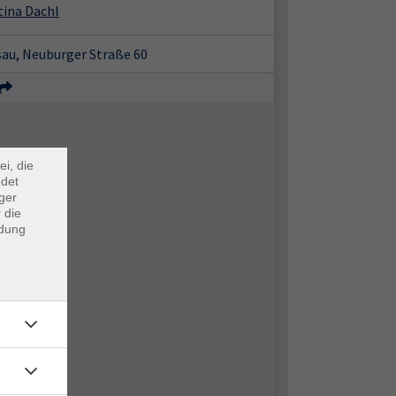
tina Dachl
sau, Neuburger Straße 60
×
m Webb
ei, die
ndet
ger
 die
ndung