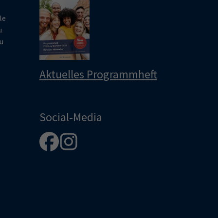
le
u
u
Aktuelles Programmheft
Social-Media