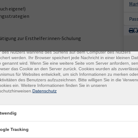
Mar
auch eigene!)
ungsstrategien
Pas
tätigung zur Ersthelfer:innen-Schulung
enschutz
es sind kleine Datenmengen, die von einer Website gesendet und vo
r des Nutzers während des Surfens auf dem Computer des Nutzers
chert werden. Ihr Browser speichert jede Nachricht in einer kleinen Dat
in die eigene Kompetenz im Umgang mit Menschen in
 genannt wird. Wenn Sie eine weitere Seite vom Server anfordern, se
t, ohne dich selbst zu überlasten.
owser das Cookie an den Server zurück. Cookies wurden als zuverlässi
ismus für Websites entwickelt, um sich Informationen zu merken oder
ktivitäten des Benutzers aufzuzeichnen. Bitte willigen Sie in die Verwe
g zu mehr psychischer Gesundheit in unserer
okies ein. Weitere Informationen finden Sie in unseren
schutzhinweisen.
Datenschutz
twendig
ogle Tracking