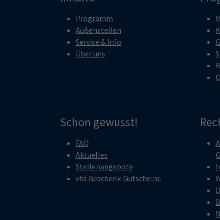
Programm
M
Außenstellen
K
Service & Info
G
Über uns
S
B
O
Schon gewusst!
Rec
FAQ
A
Aktuelles
G
Stellenangebote
I
vhs Geschenk-Gutscheine
W
D
B
N