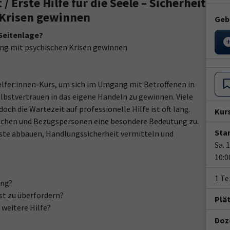
 / Erste Hilfe für die Seele – Sicherheit
Krisen gewinnen
Geb
 Seitenlage?
gang mit psychischen Krisen gewinnen
helfer:innen-Kurs, um sich im Umgang mit Betroffenen in
elbstvertrauen in das eigene Handeln zu gewinnen. Viele
och die Wartezeit auf professionelle Hilfe ist oft lang.
Kur
en und Bezugspersonen eine besondere Bedeutung zu.
Star
te abbauen, Handlungssicherheit vermitteln und
Sa. 
10:0
1 T
ung?
st zu überfordern?
Plä
 weitere Hilfe?
Doze