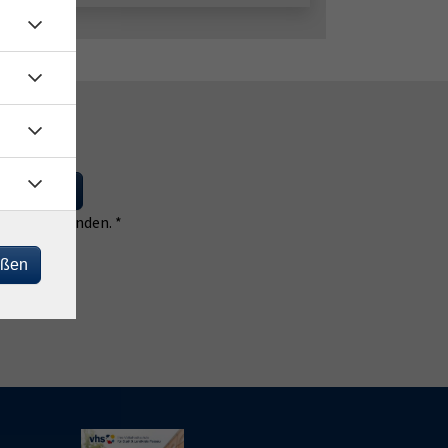
 eintragen
 einverstanden. *
eßen