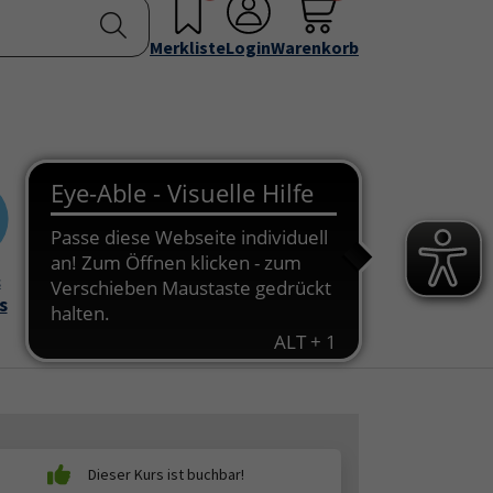
nstellen
Service & Info
Über uns
u for "Programm"
Submenu for "Außenstellen"
Submenu for "Service & Info"
Submenu for "Über 
Merkliste
Login
Warenkorb
&
Onlinekurse
s