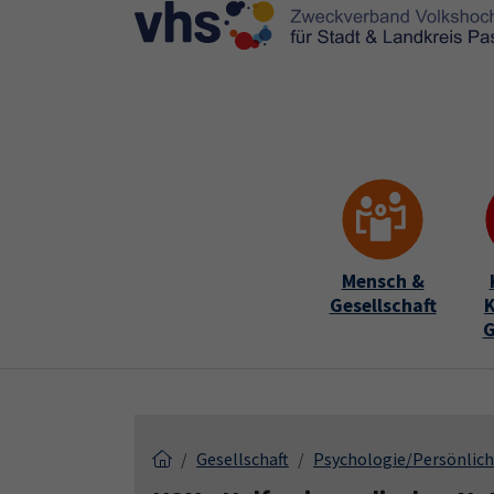
Skip to main content
Skip to page footer
Mensch &
Gesellschaft
K
G
Gesellschaft
Psychologie/Persönlich