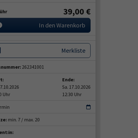
39,00 €
ühr
In den Warenkorb
Merkliste
snummer:
262341001
t:
Ende:
17.10.2026
Sa. 17.10.2026
0 Uhr
12:30 Uhr
ermin
tze:
min. 7 / max. 20
nt:in: