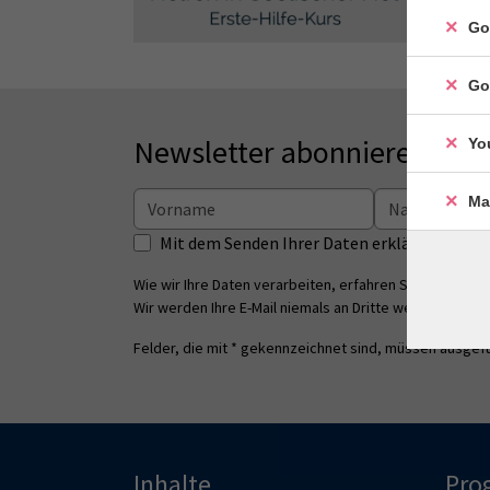
Go
Go
Newsletter abonnieren
Yo
Ma
Mit dem Senden Ihrer Daten erklären Sie s
Wie wir Ihre Daten verarbeiten, erfahren Sie in unsere
Wir werden Ihre E-Mail niemals an Dritte weitergeben.
Felder, die mit * gekennzeichnet sind, müssen ausgefü
Inhalte
Pro