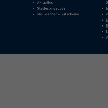
Aktuelles
G
Stellenangebote
I
vhs Geschenk-Gutscheine
W
D
B
N
W