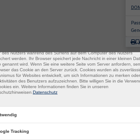
DONU
Pass
Gen
enschutz
es sind kleine Datenmengen, die von einer Website gesendet und vo
r des Nutzers während des Surfens auf dem Computer des Nutzers
chert werden. Ihr Browser speichert jede Nachricht in einer kleinen Dat
 genannt wird. Wenn Sie eine weitere Seite vom Server anfordern, se
owser das Cookie an den Server zurück. Cookies wurden als zuverlässi
ismus für Websites entwickelt, um sich Informationen zu merken oder
ktivitäten des Benutzers aufzuzeichnen. Bitte willigen Sie in die Verwe
okies ein. Weitere Informationen finden Sie in unseren
schutzhinweisen.
Datenschutz
E-Mail Adresse
ich mit der Verarbeitung gemäß unseren Datenschutzbestimmungen
twendig
n
Datenschutzbestimmungen
.
ogle Tracking