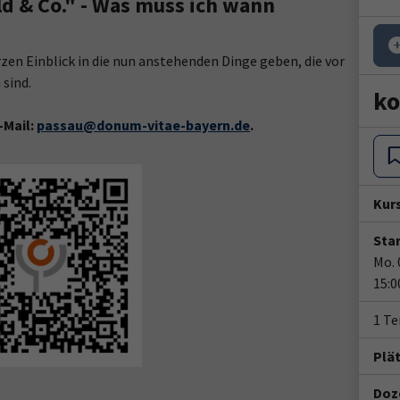
d & Co." - Was muss ich wann
rzen Einblick in die nun anstehenden Dinge geben, die vor
 sind.
ko
-Mail:
passau@donum-vitae-bayern.de
.
Kur
Star
Mo. 
15:0
1 T
Plä
Doze