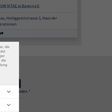
M VITAE in Bayern e.V.
au, Heiliggeiststrasse 3, Haus der
erationen
×
m Webb
ei, die
ndet
ger
 die
ndung
 eintragen
 einverstanden. *