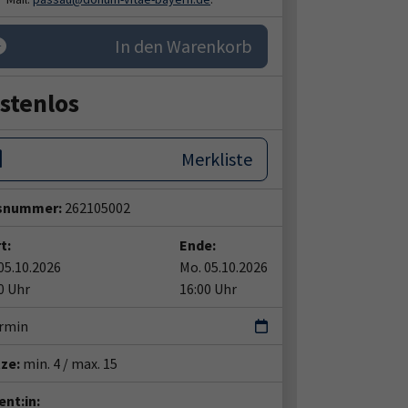
In den Warenkorb
stenlos
Merkliste
snummer:
262105002
t:
Ende:
05.10.2026
Mo. 05.10.2026
0 Uhr
16:00 Uhr
ermin
tze:
min. 4 / max. 15
nt:in: