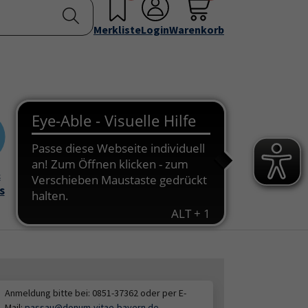
nstellen
Service & Info
Über uns
u for "Programm"
Submenu for "Außenstellen"
Submenu for "Service & Info"
Submenu for "Über 
Merkliste
Login
Warenkorb
&
Onlinekurse
s
Anmeldung bitte bei: 0851-37362 oder per E-
Mail:
passau@donum-vitae-bayern.de
.