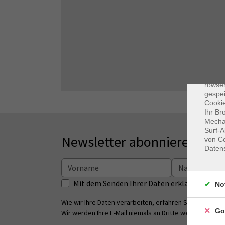
Dat
Cooki
rowse
gespei
Cookie
Ihr Br
Mechan
Surf-A
Newsletter abonnieren
von Co
Daten
Mit dem Senden Ihrer Daten erklären Sie s
No
Wie wir Ihre Daten verarbeiten, erfahren Sie in unsere
Go
Wir werden Ihre E-Mail niemals an Dritte weitergeben.