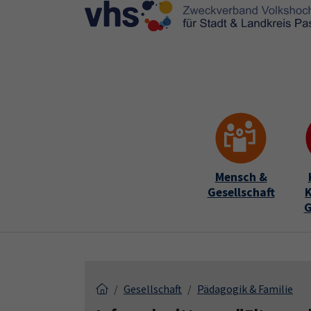
Skip to main content
Skip to page footer
Mensch &
Gesellschaft
K
G
Gesellschaft
Pädagogik & Familie