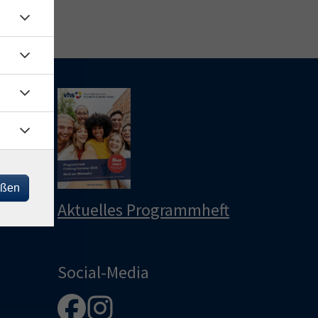
le
u
u
eßen
Aktuelles Programmheft
Social-Media