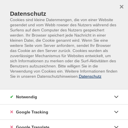
Skip to main content
Skip to page footer
×
Datenschutz
Cookies sind kleine Datenmengen, die von einer Website
gesendet und vom Webb rowser des Nutzers während des
Surfens auf dem Computer des Nutzers gespeichert
werden. Ihr Browser speichert jede Nachricht in einer
kleinen Datei, die Cookie genannt wird. Wenn Sie eine
weitere Seite vom Server anfordern, sendet Ihr Browser
das Cookie an den Server zurück. Cookies wurden als
zuverlässiger Mechanismus für Websites entwickelt, um
sich Informationen zu merken oder die Surf-Aktivitäten des
Benutzers aufzuzeichnen. Bitte willigen Sie in die
Gesellschaft
Onlinekurse
Verwendung von Cookies ein. Weitere Informationen finden
Sie in unseren Datenschutzhinweisen.
Datenschutz
Politik Online - Religion trifft
Demokratie: Bildung zwischen Vielfalt
und Verantwortung
Notwendig
Wie kann Schule demokratische Werte in einer religiös
vielfältigen Gesellschaft vermitteln? Der Vortrag
Google Tracking
stellt interreligiöse Demokratiebildung als
pädagogischen Ansatz an Schulen vor, der religiöse
Google Translate