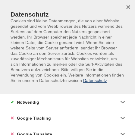
Skip to main content
Skip to page footer
×
Datenschutz
Cookies sind kleine Datenmengen, die von einer Website
gesendet und vom Webb rowser des Nutzers während des
Surfens auf dem Computer des Nutzers gespeichert
werden. Ihr Browser speichert jede Nachricht in einer
kleinen Datei, die Cookie genannt wird. Wenn Sie eine
weitere Seite vom Server anfordern, sendet Ihr Browser
das Cookie an den Server zurück. Cookies wurden als
zuverlässiger Mechanismus für Websites entwickelt, um
sich Informationen zu merken oder die Surf-Aktivitäten des
Benutzers aufzuzeichnen. Bitte willigen Sie in die
Gesellschaft
Onlinekurse
Verwendung von Cookies ein. Weitere Informationen finden
Sie in unseren Datenschutzhinweisen.
Datenschutz
Politik Online - Politisches Vertrauen
und gesellschaftlicher Zusammenhalt
in Krisenzeiten
Notwendig
Im Verlauf der Pandemie und anhaltender
Krisenerfahrungen hat sich das politische Vertrauen in
Google Tracking
Deutschland stark verändert. Welche
gesellschaftlichen Gruppen waren hier besonders
Google Translate