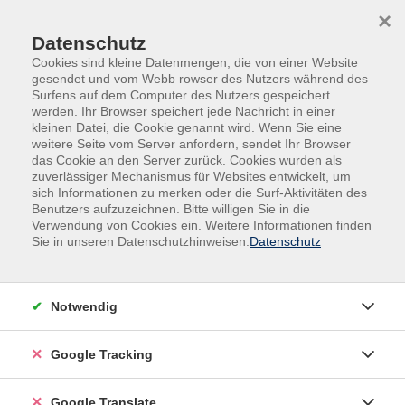
Skip to main content
Skip to page footer
×
Datenschutz
Cookies sind kleine Datenmengen, die von einer Website
gesendet und vom Webb rowser des Nutzers während des
Surfens auf dem Computer des Nutzers gespeichert
werden. Ihr Browser speichert jede Nachricht in einer
kleinen Datei, die Cookie genannt wird. Wenn Sie eine
weitere Seite vom Server anfordern, sendet Ihr Browser
das Cookie an den Server zurück. Cookies wurden als
zuverlässiger Mechanismus für Websites entwickelt, um
sich Informationen zu merken oder die Surf-Aktivitäten des
Benutzers aufzuzeichnen. Bitte willigen Sie in die
Gesellschaft
Verwendung von Cookies ein. Weitere Informationen finden
Sie in unseren Datenschutzhinweisen.
Datenschutz
Infoabend Gästeführer Aus- und
Weiterbildung
In einem kurzen Überblick wird das Berufsbild des
Notwendig
Gästeführers in Deutschland vorgestellt und die
verschiedenen Facetten der Tätigkeit zwischen
Google Tracking
Wissensvermittlung und Entertainment für die Gäste
skizziert.
Google Translate