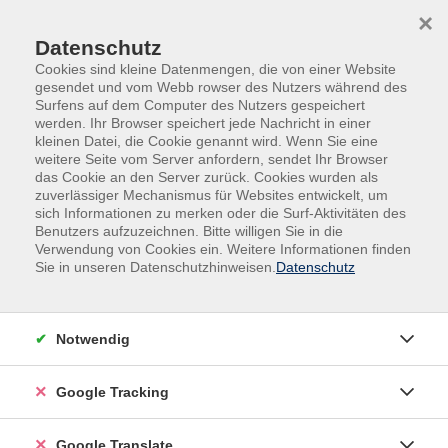
Skip to main content
Skip to page footer
×
Datenschutz
Cookies sind kleine Datenmengen, die von einer Website
gesendet und vom Webb rowser des Nutzers während des
Surfens auf dem Computer des Nutzers gespeichert
werden. Ihr Browser speichert jede Nachricht in einer
kleinen Datei, die Cookie genannt wird. Wenn Sie eine
weitere Seite vom Server anfordern, sendet Ihr Browser
das Cookie an den Server zurück. Cookies wurden als
zuverlässiger Mechanismus für Websites entwickelt, um
sich Informationen zu merken oder die Surf-Aktivitäten des
Benutzers aufzuzeichnen. Bitte willigen Sie in die
Gesellschaft
Gästeführer Ausbildung
Verwendung von Cookies ein. Weitere Informationen finden
Gästeführer Weiterbildung
Sie in unseren Datenschutzhinweisen.
Datenschutz
Straßennamen erzählen Geschichte
Unternehmen Sie einen Rundgang durch die Innstadt,
Notwendig
Fußgängerzone und Altstadt von Passau auf den
Spuren der Geschichte, die durch die Namen der
Google Tracking
Passauer Straßen, Gassen und Plätze erzählt werden.
Es gibt mehr zu erfahren als nur Lederergasse,
Google Translate