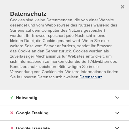
Skip to main content
Skip to page footer
×
Datenschutz
Cookies sind kleine Datenmengen, die von einer Website
gesendet und vom Webb rowser des Nutzers während des
Surfens auf dem Computer des Nutzers gespeichert
werden. Ihr Browser speichert jede Nachricht in einer
kleinen Datei, die Cookie genannt wird. Wenn Sie eine
weitere Seite vom Server anfordern, sendet Ihr Browser
das Cookie an den Server zurück. Cookies wurden als
zuverlässiger Mechanismus für Websites entwickelt, um
sich Informationen zu merken oder die Surf-Aktivitäten des
Benutzers aufzuzeichnen. Bitte willigen Sie in die
Gesellschaft
Verwendung von Cookies ein. Weitere Informationen finden
Sie in unseren Datenschutzhinweisen.
Datenschutz
Elterntalk – von Eltern für Eltern
Wer kennt es nicht – Eltern sind irgendwann alle mit
denselben Erziehungsfragen konfrontiert.
Notwendig
Da wäre es doch schön, mal schnell fragen zu können,
wie andere damit umgehen, welche Erfahrungen schon
Google Tracking
gemacht wurden oder einfach zu hören, dass man nicht
alleine ist!
Google Translate