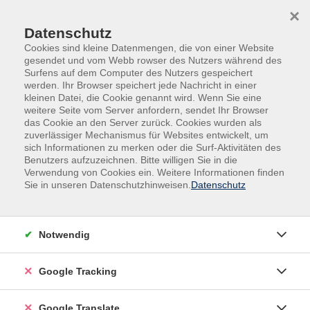
Skip to main content
Skip to page footer
×
Datenschutz
Cookies sind kleine Datenmengen, die von einer Website
gesendet und vom Webb rowser des Nutzers während des
Surfens auf dem Computer des Nutzers gespeichert
werden. Ihr Browser speichert jede Nachricht in einer
kleinen Datei, die Cookie genannt wird. Wenn Sie eine
weitere Seite vom Server anfordern, sendet Ihr Browser
das Cookie an den Server zurück. Cookies wurden als
zuverlässiger Mechanismus für Websites entwickelt, um
sich Informationen zu merken oder die Surf-Aktivitäten des
Canva-Workshop: Grundkurs
Benutzers aufzuzeichnen. Bitte willigen Sie in die
Verwendung von Cookies ein. Weitere Informationen finden
In diesem Kurs erhalten Sie einen umfassenden
Sie in unseren Datenschutzhinweisen.
Datenschutz
Einblick in Canva und lernen, wie Sie die Plattform
effektiv für Ihre kreativen Projekte nutzen können. Wir
beginnen mit einer Einführung, was Canva eigentlich
Notwendig
ist, welche vielfältigen Möglichkeiten die Plattform
bietet und warum sie so beliebt ist. Anschließend
Google Tracking
zeigen wir Ihnen, wie Sie ganz einfach ein Konto
erstellen und welche Unterschiede es zwischen der
Google Translate