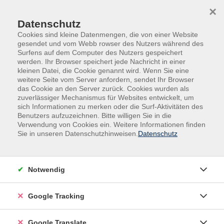
Skip to main content
Skip to page footer
×
Datenschutz
Cookies sind kleine Datenmengen, die von einer Website
gesendet und vom Webb rowser des Nutzers während des
Surfens auf dem Computer des Nutzers gespeichert
werden. Ihr Browser speichert jede Nachricht in einer
kleinen Datei, die Cookie genannt wird. Wenn Sie eine
weitere Seite vom Server anfordern, sendet Ihr Browser
das Cookie an den Server zurück. Cookies wurden als
zuverlässiger Mechanismus für Websites entwickelt, um
sich Informationen zu merken oder die Surf-Aktivitäten des
Benutzers aufzuzeichnen. Bitte willigen Sie in die
Beruf
Karriere
Verwendung von Cookies ein. Weitere Informationen finden
Fahr- und Hebetechnik-Schulungen
Sie in unseren Datenschutzhinweisen.
Datenschutz
Brücken- und Portalkrane
Portalkrane und Brückenkrane ermöglichen den
Notwendig
sicheren und präzisen Transport schwerer Lasten.
Unsere Schulung vermittelt die notwendigen
Google Tracking
Fachkenntnisse, um diese Krane entsprechend zu
bedienen. Von der sicheren Handhabung bis zu den
Google Translate