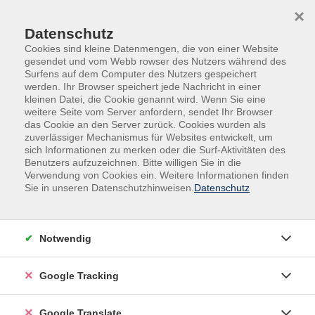
Skip to main content
Skip to page footer
×
Datenschutz
Cookies sind kleine Datenmengen, die von einer Website
gesendet und vom Webb rowser des Nutzers während des
Surfens auf dem Computer des Nutzers gespeichert
werden. Ihr Browser speichert jede Nachricht in einer
kleinen Datei, die Cookie genannt wird. Wenn Sie eine
weitere Seite vom Server anfordern, sendet Ihr Browser
das Cookie an den Server zurück. Cookies wurden als
zuverlässiger Mechanismus für Websites entwickelt, um
sich Informationen zu merken oder die Surf-Aktivitäten des
Benutzers aufzuzeichnen. Bitte willigen Sie in die
Außenstellen
Wegscheid
Verwendung von Cookies ein. Weitere Informationen finden
Sie in unseren Datenschutzhinweisen.
Datenschutz
Malen mit Acryl für Anfänger und
Fortgeschrittene - Workshop
Notwendig
Egal ob man Anfänger ist oder die bestehenden
Fähigkeiten weiterentwickeln möchte, dieser
Google Tracking
Workshop ist auf alle Bedürfnisse zugeschnitten.
Google Translate