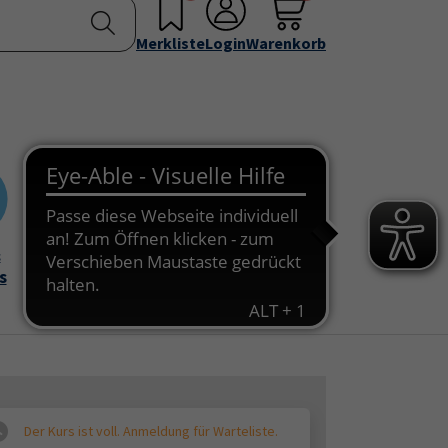
nstellen
Service & Info
Über uns
u for "Programm"
Submenu for "Außenstellen"
Submenu for "Service & Info"
Submenu for "Über 
Merkliste
Login
Warenkorb
&
Onlinekurse
s