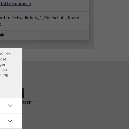
rlotte Kühmeier
hofen, Schweiklberg 1, Realschule, Raum
3
×
m Webb
ei, die
ndet
ger
 die
ndung
 eintragen
 einverstanden. *