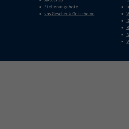
Stellenangebote
I
vhs Geschenk-Gutscheine
W
D
B
N
W