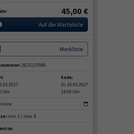
45,00 €
ühr
Auf die Warteliste
Merkliste
snummer:
262313708B
t:
Ende:
16.02.2027
Di. 16.03.2027
0 Uhr
19:00 Uhr
ermine
tze:
min. 5 / max. 8
nt:in: