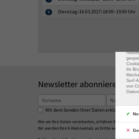
Dienstag
•
16.03.2027
•
18:00–19:00 Uhr
5
Dat
Cooki
rowse
gespei
Cookie
Ihr Br
Mechan
Surf-A
Newsletter abonnieren
von Co
Daten
Mit dem Senden Ihrer Daten erklären Sie s
No
Wie wir Ihre Daten verarbeiten, erfahren Sie in unsere
Wir werden Ihre E-Mail niemals an Dritte weitergeben.
Go