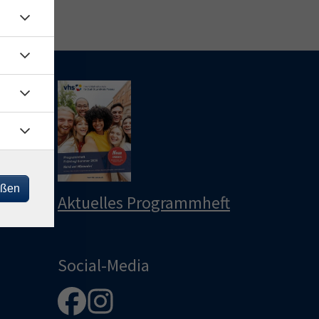
le
u
u
eßen
Aktuelles Programmheft
Social-Media