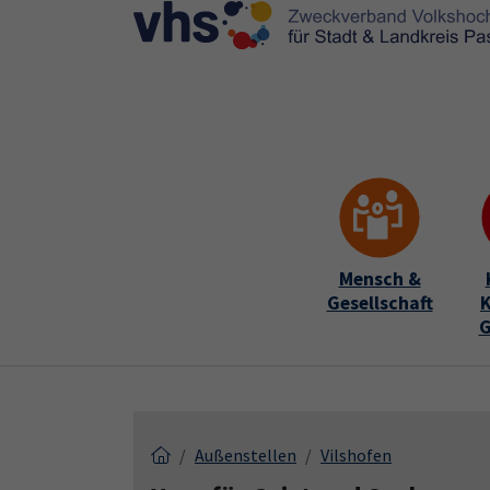
Skip to main content
Skip to page footer
Mensch &
Gesellschaft
K
G
Außenstellen
Vilshofen