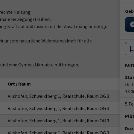
Geb
rechte Haltung.
imale Bewegungsfreiheit.
ung Kraft auf und lassen mit der Ausatmung unnötige
 unsere natürliche Widerstandskraft für alle
e und eine Gymnastikmatte mitbringen.
Kur
Star
Ort / Raum
Di. 
18:0
Vilshofen, Schweiklberg 1, Realschule, Raum OG 3
5 T
Vilshofen, Schweiklberg 1, Realschule, Raum OG 3
Plä
Vilshofen, Schweiklberg 1, Realschule, Raum OG 3
Doze
Vilshofen, Schweiklberg 1, Realschule, Raum OG 3