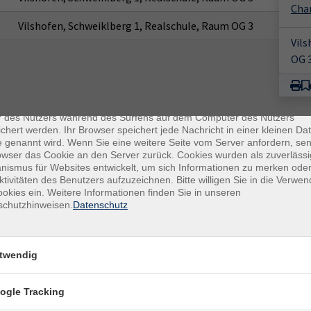
Cha
Vilshofen, Schweiklberg 1, Realschule, Raum OG 3
Vils
OG 
enschutz
es sind kleine Datenmengen, die von einer Website gesendet und vo
r des Nutzers während des Surfens auf dem Computer des Nutzers
chert werden. Ihr Browser speichert jede Nachricht in einer kleinen Dat
 genannt wird. Wenn Sie eine weitere Seite vom Server anfordern, se
owser das Cookie an den Server zurück. Cookies wurden als zuverlässi
ismus für Websites entwickelt, um sich Informationen zu merken oder
ktivitäten des Benutzers aufzuzeichnen. Bitte willigen Sie in die Verwe
okies ein. Weitere Informationen finden Sie in unseren
schutzhinweisen.
Datenschutz
E-Mail Adresse
ich mit der Verarbeitung gemäß unseren Datenschutzbestimmungen
twendig
n
Datenschutzbestimmungen
.
ogle Tracking