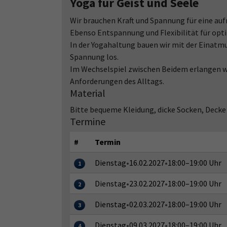
Yoga für Geist und Seele
Wir brauchen Kraft und Spannung für eine auf
Ebenso Entspannung und Flexibilität für opt
In der Yogahaltung bauen wir mit der Einatm
Spannung los.
Im Wechselspiel zwischen Beidem erlangen wir
Anforderungen des Alltags.
Material
Bitte bequeme Kleidung, dicke Socken, Deck
Termine
#
Termin
Dienstag
•
16.02.2027
•
18:00–19:00 Uhr
1
Dienstag
•
23.02.2027
•
18:00–19:00 Uhr
2
Dienstag
•
02.03.2027
•
18:00–19:00 Uhr
3
Dienstag
•
09.03.2027
•
18:00–19:00 Uhr
4