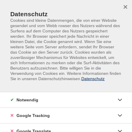
Skip to main content
Skip to page footer
×
Datenschutz
Cookies sind kleine Datenmengen, die von einer Website
gesendet und vom Webb rowser des Nutzers während des
Surfens auf dem Computer des Nutzers gespeichert
werden. Ihr Browser speichert jede Nachricht in einer
kleinen Datei, die Cookie genannt wird. Wenn Sie eine
weitere Seite vom Server anfordern, sendet Ihr Browser
das Cookie an den Server zurück. Cookies wurden als
zuverlässiger Mechanismus für Websites entwickelt, um
sich Informationen zu merken oder die Surf-Aktivitäten des
Benutzers aufzuzeichnen. Bitte willigen Sie in die
Außenstellen
Vilshofen
Verwendung von Cookies ein. Weitere Informationen finden
Sie in unseren Datenschutzhinweisen.
Datenschutz
Soziale Medien - Facebook, WhatsApp,
...
In dieser Veranstaltung erhalten Sie einen Einblick in
Notwendig
die bekanntesten sozialen Netzwerke.
Google Tracking
Sie erfahren die unterschiedlichen
Nutzungsmöglichkeiten dieser virtuellen
Google Translate