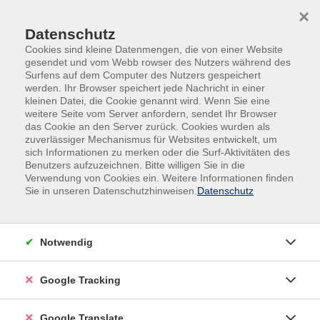
Skip to main content
Skip to page footer
×
Datenschutz
Cookies sind kleine Datenmengen, die von einer Website
gesendet und vom Webb rowser des Nutzers während des
Surfens auf dem Computer des Nutzers gespeichert
werden. Ihr Browser speichert jede Nachricht in einer
kleinen Datei, die Cookie genannt wird. Wenn Sie eine
weitere Seite vom Server anfordern, sendet Ihr Browser
das Cookie an den Server zurück. Cookies wurden als
zuverlässiger Mechanismus für Websites entwickelt, um
sich Informationen zu merken oder die Surf-Aktivitäten des
Benutzers aufzuzeichnen. Bitte willigen Sie in die
Außenstellen
Vilshofen
Verwendung von Cookies ein. Weitere Informationen finden
Sie in unseren Datenschutzhinweisen.
Datenschutz
Foxtrott/Quickstep Basics mit Figuren
Lernen der Grundschritte mit einfachen Figuren.
Notwendig
Bitte paarweise anmelden.
Google Tracking
Google Translate