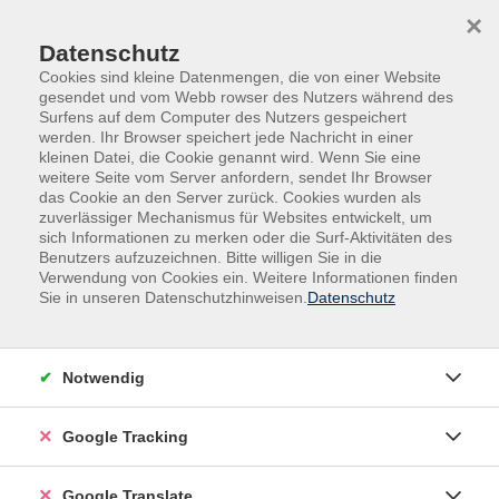
Skip to main content
Skip to page footer
×
Datenschutz
Cookies sind kleine Datenmengen, die von einer Website
gesendet und vom Webb rowser des Nutzers während des
Surfens auf dem Computer des Nutzers gespeichert
werden. Ihr Browser speichert jede Nachricht in einer
kleinen Datei, die Cookie genannt wird. Wenn Sie eine
weitere Seite vom Server anfordern, sendet Ihr Browser
das Cookie an den Server zurück. Cookies wurden als
zuverlässiger Mechanismus für Websites entwickelt, um
sich Informationen zu merken oder die Surf-Aktivitäten des
Benutzers aufzuzeichnen. Bitte willigen Sie in die
Außenstellen
Vilshofen
Verwendung von Cookies ein. Weitere Informationen finden
Sie in unseren Datenschutzhinweisen.
Datenschutz
Feldenkrais® – Beweglichkeit,
Leichtigkeit, Wohlbefinden
Entdecken Sie Leichtigkeit und neue Möglichkeiten mit
Notwendig
der Feldenkrais®-Methode! Fühlen Sie sich oft
verspannt, steif oder in der Bewegung eingeschränkt?
Google Tracking
Die Feldenkrais®-Methode ist ein einzigartiger Weg,
um die Bewegung zu verbessern, Schmerzen zu lindern
Google Translate