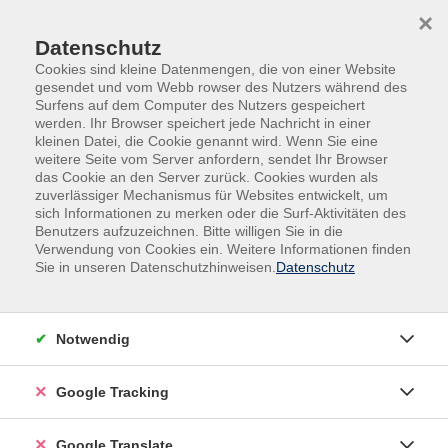
Skip to main content
Skip to page footer
×
Datenschutz
Cookies sind kleine Datenmengen, die von einer Website
gesendet und vom Webb rowser des Nutzers während des
Surfens auf dem Computer des Nutzers gespeichert
werden. Ihr Browser speichert jede Nachricht in einer
kleinen Datei, die Cookie genannt wird. Wenn Sie eine
weitere Seite vom Server anfordern, sendet Ihr Browser
das Cookie an den Server zurück. Cookies wurden als
zuverlässiger Mechanismus für Websites entwickelt, um
sich Informationen zu merken oder die Surf-Aktivitäten des
Benutzers aufzuzeichnen. Bitte willigen Sie in die
Außenstellen
Salzweg
Verwendung von Cookies ein. Weitere Informationen finden
Sie in unseren Datenschutzhinweisen.
Datenschutz
Innere Ruhe finden - Meditation zum
Loslassen von Gedanken und Gefühlen
Von Emotionen überrollt und Gedankenschleifen. In
Notwendig
diesem Kurs wird die Aufmerksamkeit ganz bewusst
nach innen gerichtet. Dabei wird geübt, wie es sich
Google Tracking
anfühlt, Gedanken und Gefühle einfach nur zur
Kenntnis zu nehmen, ohne sie sofort sortieren, lösen
Google Translate