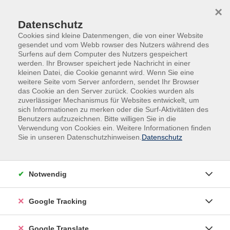
Skip to main content
Skip to page footer
×
Datenschutz
Cookies sind kleine Datenmengen, die von einer Website
gesendet und vom Webb rowser des Nutzers während des
Surfens auf dem Computer des Nutzers gespeichert
werden. Ihr Browser speichert jede Nachricht in einer
kleinen Datei, die Cookie genannt wird. Wenn Sie eine
weitere Seite vom Server anfordern, sendet Ihr Browser
das Cookie an den Server zurück. Cookies wurden als
zuverlässiger Mechanismus für Websites entwickelt, um
sich Informationen zu merken oder die Surf-Aktivitäten des
Benutzers aufzuzeichnen. Bitte willigen Sie in die
Außenstellen
Ruderting
Verwendung von Cookies ein. Weitere Informationen finden
Sie in unseren Datenschutzhinweisen.
Datenschutz
Hatha Yoga - ICH-Zeit Yoga
„Yoga bringt unsere geistigen (Alltags-)Bewegung zur
Ruhe“, dies ist einer der berühmtesten Leitsätze der
Notwendig
Yoga-Philosophie und für mich die Essenz des Yoga.
Hier ist alles gesagt was den Yoga ausmacht! Im Hatha
Google Tracking
Yoga üben wir mit unserem Körper in der Atem-
Dynamik oder Atem-synchron. So lernen wir unseren
Google Translate