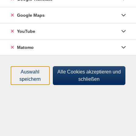
Google Maps
119,00 €
Gebühr
YouTube
In den Warenkorb
Matomo
Merkliste
Auswahl
Alle Cookies akzeptieren und
speichern
schließen
Kursnummer:
262510364
Start:
Ende:
Di. 20.10.2026
Di. 27.10.2026
18:00 Uhr
21:00 Uhr
3 x
Plätze:
min. 4 / max. 6