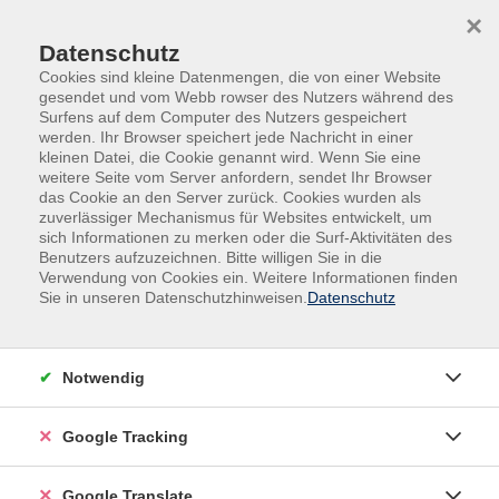
Skip to main content
Skip to page footer
×
Datenschutz
Cookies sind kleine Datenmengen, die von einer Website
gesendet und vom Webb rowser des Nutzers während des
Surfens auf dem Computer des Nutzers gespeichert
werden. Ihr Browser speichert jede Nachricht in einer
kleinen Datei, die Cookie genannt wird. Wenn Sie eine
weitere Seite vom Server anfordern, sendet Ihr Browser
das Cookie an den Server zurück. Cookies wurden als
zuverlässiger Mechanismus für Websites entwickelt, um
sich Informationen zu merken oder die Surf-Aktivitäten des
Benutzers aufzuzeichnen. Bitte willigen Sie in die
Außenstellen
Pocking
Verwendung von Cookies ein. Weitere Informationen finden
Sie in unseren Datenschutzhinweisen.
Datenschutz
Word - Grundlagen
Sie beherrschen die grundlegenden Funktionen von
Word und können anspruchsvolle Dokumente
Notwendig
gestalten. Kursinhalt: Bildschirmaufbau, Grundlagen
Textverarbeitung, Arbeit mit Dateien, Zeichen, Absatz,
Google Tracking
Seitenformatierung, einfache Tabulatoren, Tabellen,
Spalten, Zwischenablage, nützliche Techniken.
Google Translate