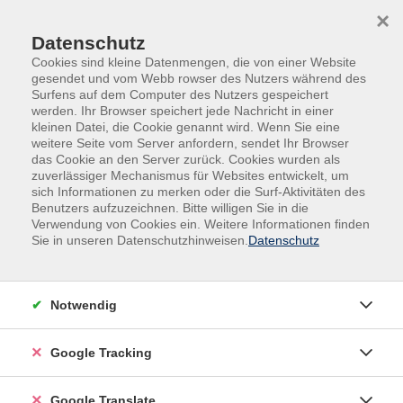
Skip to main content
Skip to page footer
×
Datenschutz
Cookies sind kleine Datenmengen, die von einer Website
gesendet und vom Webb rowser des Nutzers während des
Surfens auf dem Computer des Nutzers gespeichert
werden. Ihr Browser speichert jede Nachricht in einer
kleinen Datei, die Cookie genannt wird. Wenn Sie eine
weitere Seite vom Server anfordern, sendet Ihr Browser
das Cookie an den Server zurück. Cookies wurden als
zuverlässiger Mechanismus für Websites entwickelt, um
sich Informationen zu merken oder die Surf-Aktivitäten des
Benutzers aufzuzeichnen. Bitte willigen Sie in die
Außenstellen
Pocking
Verwendung von Cookies ein. Weitere Informationen finden
Sie in unseren Datenschutzhinweisen.
Datenschutz
Bilder vom Smartphone auf den PC
Sie möchten Bilder vom Android Smartphone auf den
Computer übertragen und dort sichern? Wir zeigen
Notwendig
Ihnen wie das geht und wie Sie die Bilder am PC
optimal verwalten.
Google Tracking
Material
Bitte Smartphone mitbringen!
Google Translate