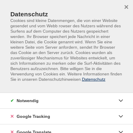
Skip to main content
Skip to page footer
×
Datenschutz
Cookies sind kleine Datenmengen, die von einer Website
gesendet und vom Webb rowser des Nutzers während des
Surfens auf dem Computer des Nutzers gespeichert
werden. Ihr Browser speichert jede Nachricht in einer
kleinen Datei, die Cookie genannt wird. Wenn Sie eine
weitere Seite vom Server anfordern, sendet Ihr Browser
das Cookie an den Server zurück. Cookies wurden als
zuverlässiger Mechanismus für Websites entwickelt, um
sich Informationen zu merken oder die Surf-Aktivitäten des
Benutzers aufzuzeichnen. Bitte willigen Sie in die
Außenstellen
Neuhaus am Inn
Verwendung von Cookies ein. Weitere Informationen finden
Sie in unseren Datenschutzhinweisen.
Datenschutz
Fotografieren Knipst du noch oder
fotografierst du schon?
Der Fotokurs richtet sich an Einsteiger:innen in die
Notwendig
digitale Fotografie. In diesem Workshop bringen wir
Ihnen alle wesentlichen Funktionen und
Google Tracking
Grundeinstellungen der digitalen Kamera bei. ISO,
Blende und Verschlusszeit sind nach diesem Kurs keine
Google Translate