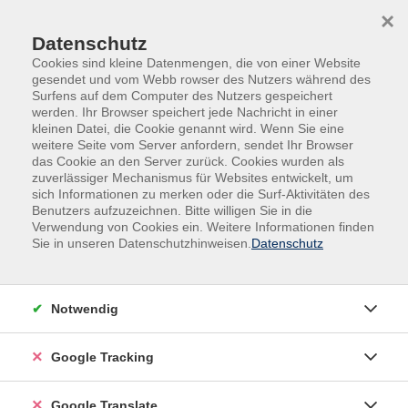
Skip to main content
Skip to page footer
×
Datenschutz
Cookies sind kleine Datenmengen, die von einer Website
gesendet und vom Webb rowser des Nutzers während des
Surfens auf dem Computer des Nutzers gespeichert
werden. Ihr Browser speichert jede Nachricht in einer
kleinen Datei, die Cookie genannt wird. Wenn Sie eine
weitere Seite vom Server anfordern, sendet Ihr Browser
das Cookie an den Server zurück. Cookies wurden als
zuverlässiger Mechanismus für Websites entwickelt, um
sich Informationen zu merken oder die Surf-Aktivitäten des
Benutzers aufzuzeichnen. Bitte willigen Sie in die
Außenstellen
Hutthurm
Verwendung von Cookies ein. Weitere Informationen finden
Sie in unseren Datenschutzhinweisen.
Datenschutz
Qi Gong - Meditation in Bewegung
Beruhigung des Geistes durch langsame Bewegungen
und Steigerung des körperlichen, geistigen und
Notwendig
emotionalen Wohlbefindens durch die Harmonisierung
des Energieflusses in den Meridianen. Durch
Google Tracking
verschiedene Qi Gong Übungen zu mehr Leichtigkeit,
Beweglichkeit und Entspannung im Alltag.
Google Translate