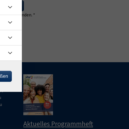
 eintragen
 einverstanden. *
eßen
le
u
u
Aktuelles Programmheft