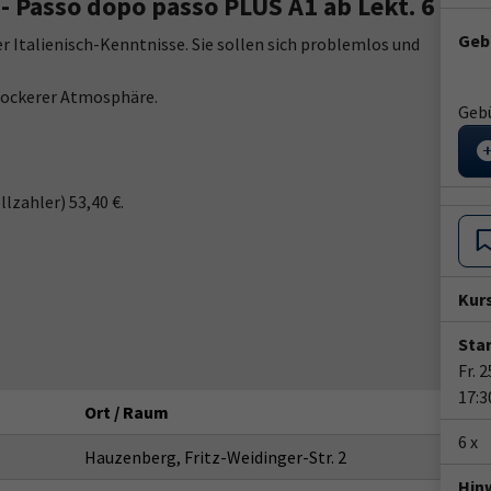
 - Passo dopo passo PLUS A1 ab Lekt. 6
Geb
er Italienisch-Kenntnisse. Sie sollen sich problemlos und
 lockerer Atmosphäre.
Gebü
lzahler) 53,40 €.
Kur
Star
Fr. 
17:3
Ort / Raum
6 x
Hauzenberg, Fritz-Weidinger-Str. 2
Hin