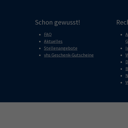
Schon gewusst!
Rec
FAQ
A
Aktuelles
G
Stellenangebote
I
vhs Geschenk-Gutscheine
W
D
B
N
W