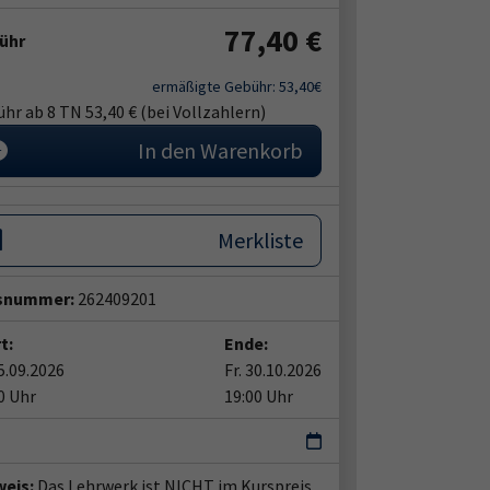
77,40 €
ühr
ermäßigte Gebühr: 53,40€
hr ab 8 TN 53,40 € (bei Vollzahlern)
In den Warenkorb
Merkliste
snummer:
262409201
t:
Ende:
25.09.2026
Fr. 30.10.2026
0 Uhr
19:00 Uhr
weis:
Das Lehrwerk ist NICHT im Kurspreis