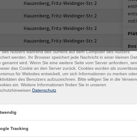
Hauzenberg, Fritz-Weidinger-Str. 2
enth
ent
Hauzenberg, Fritz-Weidinger-Str. 2
mit!
Hauzenberg, Fritz-Weidinger-Str. 2
Plä
enschutz
Hauzenberg, Fritz-Weidinger-Str. 2
Doze
es sind kleine Datenmengen, die von einer Website gesendet und vo
r des Nutzers während des Surfens auf dem Computer des Nutzers
Hauzenberg, Fritz-Weidinger-Str. 2
Pet
chert werden. Ihr Browser speichert jede Nachricht in einer kleinen Dat
 genannt wird. Wenn Sie eine weitere Seite vom Server anfordern, se
owser das Cookie an den Server zurück. Cookies wurden als zuverlässi
Hauz
ismus für Websites entwickelt, um sich Informationen zu merken oder
ktivitäten des Benutzers aufzuzeichnen. Bitte willigen Sie in die Verwe
okies ein. Weitere Informationen finden Sie in unseren
schutzhinweisen.
Datenschutz
twendig
ogle Tracking