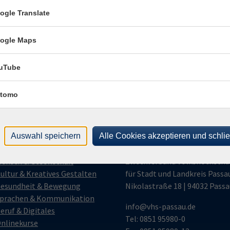
E-Mail Adresse
ogle Translate
ich mit der Verarbeitung gemäß unseren Datenschutzbestimmungen
ogle Maps
n
Datenschutzbestimmungen
.
uTube
llt werden.
tomo
gramm
Auswahl speichern
Alle Cookies akzeptieren und schli
vhs Passau
ensch & Gesellschaft
Zweckverband Volkshochschu
ultur & Kreatives Gestalten
für Stadt und Landkreis Passa
esundheit & Bewegung
Nikolastraße 18 | 94032 Passa
prachen & Kommunikation
info@vhs-passau.de
eruf & Digitales
Tel: 0851 95980-0
nlinekurse