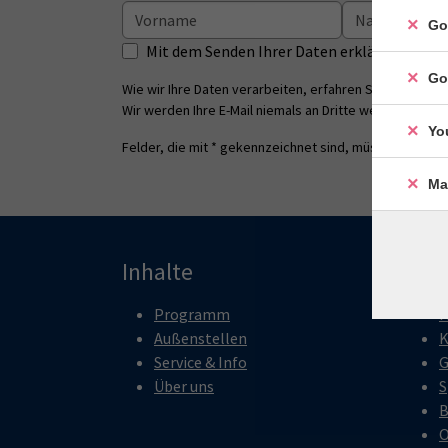
Go
Mit dem Senden Ihrer Daten erklären Sie s
Go
Wie wir Ihre Daten verarbeiten, erfahren Sie in unsere
Wir werden Ihre E-Mail niemals an Dritte weitergeben.
Yo
Felder, die mit * gekennzeichnet sind, müssen ausgefü
Ma
Inhalte
Pro
Programm
M
Außenstellen
K
Service & Info
G
Über uns
S
B
O