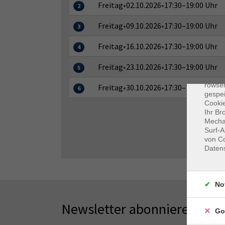
Freitag
•
02.10.2026
•
17:30–19:00 Uhr
2
Freitag
•
09.10.2026
•
17:30–19:00 Uhr
3
Freitag
•
16.10.2026
•
17:30–19:00 Uhr
4
Dat
Freitag
•
23.10.2026
•
17:30–19:00 Uhr
5
Cooki
rowse
Freitag
•
30.10.2026
•
17:30–19:00 Uhr
6
gespei
Cookie
Ihr Br
Mechan
Surf-A
von Co
Daten
No
Newsletter abonnieren
Go