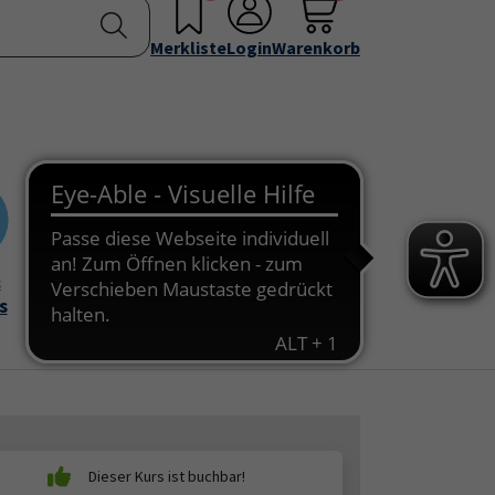
nstellen
Service & Info
Über uns
u for "Programm"
Submenu for "Außenstellen"
Submenu for "Service & Info"
Submenu for "Über 
Merkliste
Login
Warenkorb
&
Onlinekurse
s