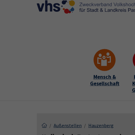
Skip to main content
Skip to page footer
Mensch &
Gesellschaft
K
G
Außenstellen
Hauzenberg