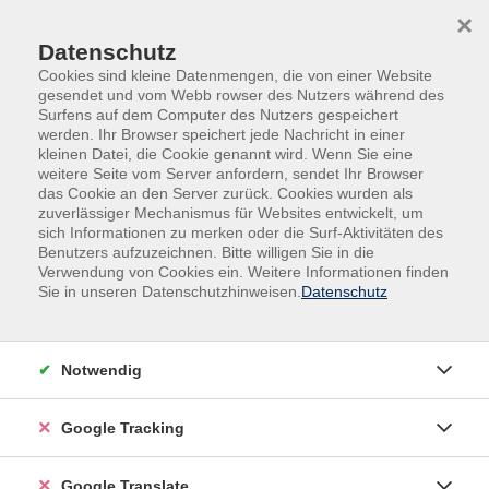
Skip to main content
Skip to page footer
×
Datenschutz
Cookies sind kleine Datenmengen, die von einer Website
gesendet und vom Webb rowser des Nutzers während des
Surfens auf dem Computer des Nutzers gespeichert
werden. Ihr Browser speichert jede Nachricht in einer
kleinen Datei, die Cookie genannt wird. Wenn Sie eine
weitere Seite vom Server anfordern, sendet Ihr Browser
das Cookie an den Server zurück. Cookies wurden als
zuverlässiger Mechanismus für Websites entwickelt, um
sich Informationen zu merken oder die Surf-Aktivitäten des
Benutzers aufzuzeichnen. Bitte willigen Sie in die
Außenstellen
Hauzenberg
Verwendung von Cookies ein. Weitere Informationen finden
Sie in unseren Datenschutzhinweisen.
Datenschutz
Fit für den Alltag -
Ganzkörperkräftigung mit Pilates
Dieses Ganzkörpertraining kombiniert Atemtechnik,
Notwendig
Kraftübungen, Koordination und Konzentration. Dabei
ist das "Powerhouse", die zentrierte Kraft der
Google Tracking
Körpermitte, die Grundlage. Pilates kräftigt und
entspannt die Tiefenmuskulatur auf sanfte Weise. Die
Google Translate