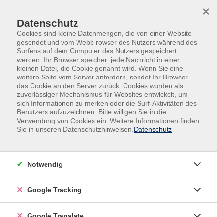
Skip to main content
Skip to page footer
×
Datenschutz
Cookies sind kleine Datenmengen, die von einer Website
gesendet und vom Webb rowser des Nutzers während des
Surfens auf dem Computer des Nutzers gespeichert
werden. Ihr Browser speichert jede Nachricht in einer
kleinen Datei, die Cookie genannt wird. Wenn Sie eine
weitere Seite vom Server anfordern, sendet Ihr Browser
das Cookie an den Server zurück. Cookies wurden als
zuverlässiger Mechanismus für Websites entwickelt, um
sich Informationen zu merken oder die Surf-Aktivitäten des
Benutzers aufzuzeichnen. Bitte willigen Sie in die
Außenstellen
Fürstenzell
Verwendung von Cookies ein. Weitere Informationen finden
Sie in unseren Datenschutzhinweisen.
Datenschutz
Pilates
Pilates ist ein ganzheitliches Körpertraining, das die
tiefliegende Muskulatur stärkt, die Haltung verbessert
Notwendig
und die Beweglichkeit fördert. Durch kontrollierte,
fließende Bewegungen und bewusste Atmung wird
Google Tracking
Körper und Geist in Einklang gebracht. Rücken, Bauch
und Beckenboden stehen im Fokus – ideal zur
Google Translate