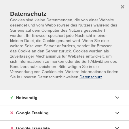
Skip to main content
Skip to page footer
×
Datenschutz
Cookies sind kleine Datenmengen, die von einer Website
gesendet und vom Webb rowser des Nutzers während des
Surfens auf dem Computer des Nutzers gespeichert
werden. Ihr Browser speichert jede Nachricht in einer
kleinen Datei, die Cookie genannt wird. Wenn Sie eine
weitere Seite vom Server anfordern, sendet Ihr Browser
das Cookie an den Server zurück. Cookies wurden als
zuverlässiger Mechanismus für Websites entwickelt, um
sich Informationen zu merken oder die Surf-Aktivitäten des
Benutzers aufzuzeichnen. Bitte willigen Sie in die
Außenstellen
Fürstenzell
Verwendung von Cookies ein. Weitere Informationen finden
Sie in unseren Datenschutzhinweisen.
Datenschutz
Klangschalenmeditation
In dieser Klangschalenmeditation erlebst du, wie
harmonische Klänge und sanfte Schwingungen Körper,
Notwendig
Geist und Seele in Einklang bringen. Ziel ist es, durch
bewusstes Hören und Spüren, tiefe Entspannung zu
Google Tracking
erfahren, den Geist zur Ruhe kommen zu lassen und
neue Energie zu schöpfen. Du lernst, deine
Google Translate