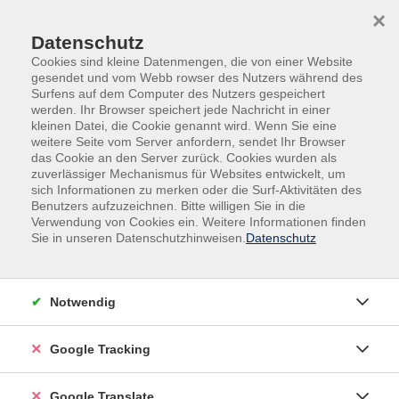
Skip to main content
Skip to page footer
×
Datenschutz
Cookies sind kleine Datenmengen, die von einer Website
gesendet und vom Webb rowser des Nutzers während des
Surfens auf dem Computer des Nutzers gespeichert
werden. Ihr Browser speichert jede Nachricht in einer
kleinen Datei, die Cookie genannt wird. Wenn Sie eine
weitere Seite vom Server anfordern, sendet Ihr Browser
das Cookie an den Server zurück. Cookies wurden als
zuverlässiger Mechanismus für Websites entwickelt, um
sich Informationen zu merken oder die Surf-Aktivitäten des
Benutzers aufzuzeichnen. Bitte willigen Sie in die
Außenstellen
Büchlberg
Verwendung von Cookies ein. Weitere Informationen finden
Sie in unseren Datenschutzhinweisen.
Datenschutz
Yoga - ein Weg zur Entspannung von
Körper und Geist
Durch achtsame Bewegung, bewusstes Wahrnehmen
Notwendig
und das Spüren des eigenen Körpers finden wir Schritt
für Schritt zu mehr Ruhe und Entspannung.
Google Tracking
Gleichzeitig wird der Körper durch die Yogapraxis sanft
gestärkt und in seiner Beweglichkeit gefördert. Der
Google Translate