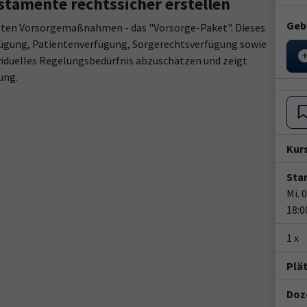
tamente rechtssicher erstellen
Geb
igsten Vorsorgemaßnahmen - das "Vorsorge-Paket". Dieses
ügung, Patientenverfügung, Sorgerechtsverfügung sowie
ividuelles Regelungsbedürfnis abzuschätzen und zeigt
ung.
Kur
Star
Mi. 
18:0
1 x
Plä
Doze