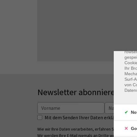
Dat
Cooki
rowse
gespei
Cookie
Ihr Br
Mechan
Surf-A
von Co
Newsletter abonnieren
Daten
No
Mit dem Senden Ihrer Daten erklären Sie s
Go
Wie wir Ihre Daten verarbeiten, erfahren Sie in unsere
Wir werden Ihre E-Mail niemals an Dritte weitergeben.