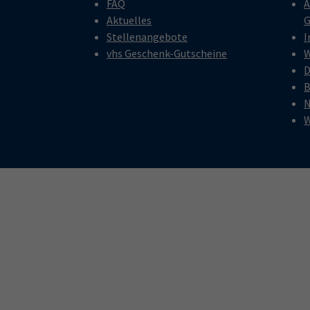
FAQ
A
Aktuelles
G
Stellenangebote
I
vhs Geschenk-Gutscheine
W
D
B
N
W