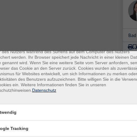
Bad 
enschutz
es sind kleine Datenmengen, die von einer Website gesendet und vo
r des Nutzers während des Surfens auf dem Computer des Nutzers
chert werden. Ihr Browser speichert jede Nachricht in einer kleinen Dat
 genannt wird. Wenn Sie eine weitere Seite vom Server anfordern, se
owser das Cookie an den Server zurück. Cookies wurden als zuverlässi
ismus für Websites entwickelt, um sich Informationen zu merken oder
ktivitäten des Benutzers aufzuzeichnen. Bitte willigen Sie in die Verwe
okies ein. Weitere Informationen finden Sie in unseren
schutzhinweisen.
Datenschutz
E-Mail Adresse
twendig
ich mit der Verarbeitung gemäß unseren Datenschutzbestimmungen
ogle Tracking
n
Datenschutzbestimmungen
.