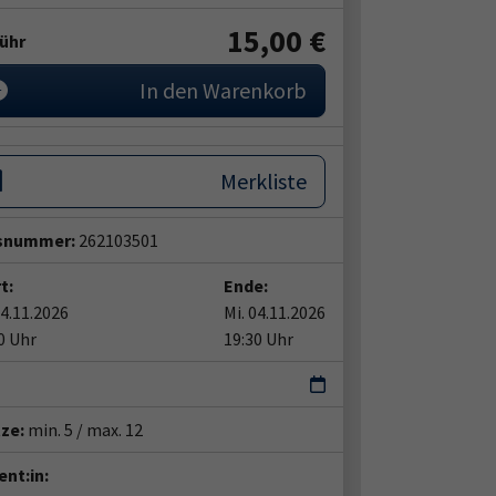
15,00 €
ühr
In den Warenkorb
Merkliste
snummer:
262103501
t:
Ende:
04.11.2026
Mi. 04.11.2026
0 Uhr
19:30 Uhr
tze:
min. 5 / max. 12
nt:in: