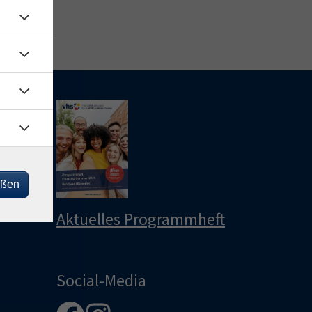
le
u
u
eßen
Aktuelles Programmheft
Social-Media