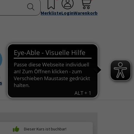
nstellen
Service & Info
Über uns
u for "Programm"
Submenu for "Außenstellen"
Submenu for "Service & Info"
Submenu for "Über 
Merkliste
Login
Warenkorb
&
Onlinekurse
s