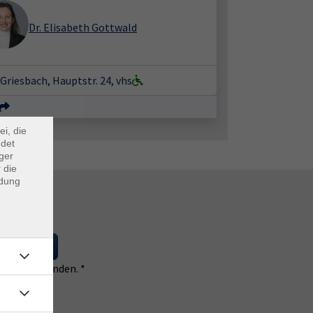
Dr. Elisabeth Gottwald
×
Griesbach, Hauptstr. 24, vhs
m Webb
ei, die
ndet
ger
 die
ndung
 eintragen
 einverstanden. *