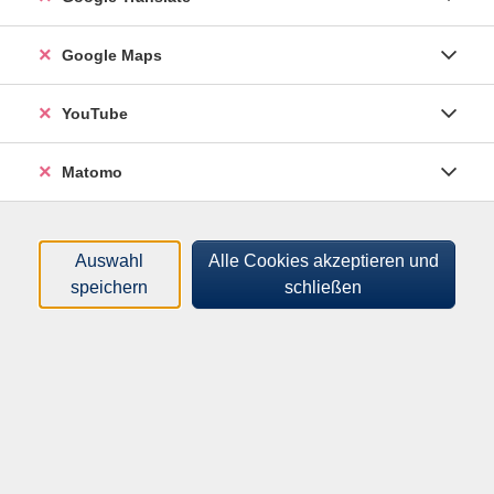
Regelungen für den Fall der Erkrankung oder des Todes
der Eltern.
Google Maps
YouTube
15,00 €
Gebühr
Matomo
In den Warenkorb
Auswahl
Alle Cookies akzeptieren und
speichern
schließen
Merkliste
Kursnummer:
262103502
Start:
Ende:
Mi. 03.02.2027
Mi. 03.02.2027
18:00 Uhr
19:30 Uhr