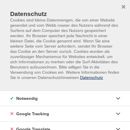
Skip to main content
Skip to page footer
×
Datenschutz
Cookies sind kleine Datenmengen, die von einer Website
gesendet und vom Webb rowser des Nutzers während des
Surfens auf dem Computer des Nutzers gespeichert
werden. Ihr Browser speichert jede Nachricht in einer
kleinen Datei, die Cookie genannt wird. Wenn Sie eine
weitere Seite vom Server anfordern, sendet Ihr Browser
das Cookie an den Server zurück. Cookies wurden als
zuverlässiger Mechanismus für Websites entwickelt, um
sich Informationen zu merken oder die Surf-Aktivitäten des
Benutzers aufzuzeichnen. Bitte willigen Sie in die
Außenstellen
Bad Griesbach
Verwendung von Cookies ein. Weitere Informationen finden
Sie in unseren Datenschutzhinweisen.
Datenschutz
Vorsorge für junge Familien – was
Eltern für ihre minderjährigen Kinder
regeln sollten
Notwendig
Der Vortrag ist speziell auf Familien mit
minderjährigen Kindern zugeschnitten. Er gibt einen
Google Tracking
Überblick über die wichtigsten Verfügungen, die Eltern
für ihre Kinder treffen sollen. Insbesondere geht es um
Google Translate