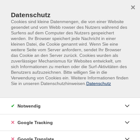
Skip to main content
Skip to page footer
×
Datenschutz
Cookies sind kleine Datenmengen, die von einer Website
gesendet und vom Webb rowser des Nutzers während des
Surfens auf dem Computer des Nutzers gespeichert
werden. Ihr Browser speichert jede Nachricht in einer
kleinen Datei, die Cookie genannt wird. Wenn Sie eine
weitere Seite vom Server anfordern, sendet Ihr Browser
das Cookie an den Server zurück. Cookies wurden als
zuverlässiger Mechanismus für Websites entwickelt, um
sich Informationen zu merken oder die Surf-Aktivitäten des
Benutzers aufzuzeichnen. Bitte willigen Sie in die
Außenstellen
Bad Griesbach
Verwendung von Cookies ein. Weitere Informationen finden
Sie in unseren Datenschutzhinweisen.
Datenschutz
Schafkopf lernen - bayerische
Tradition spielerisch entdecken!
Du möchtest ein echtes Stück bayerischer Kultur
Notwendig
kennenlernen? Dann ist unser Anfängerkurs im
Schafkopf genau das Richtige für dich! Schafkopf ist
Google Tracking
weit mehr als nur ein Kartenspiel: Es verbindet
Spannung, Taktik, Gemeinschaft und Tradition in einer
Google Translate