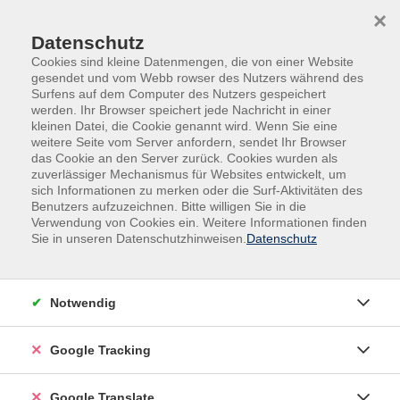
Skip to main content
Skip to page footer
×
Datenschutz
Cookies sind kleine Datenmengen, die von einer Website
gesendet und vom Webb rowser des Nutzers während des
Surfens auf dem Computer des Nutzers gespeichert
werden. Ihr Browser speichert jede Nachricht in einer
kleinen Datei, die Cookie genannt wird. Wenn Sie eine
weitere Seite vom Server anfordern, sendet Ihr Browser
das Cookie an den Server zurück. Cookies wurden als
zuverlässiger Mechanismus für Websites entwickelt, um
sich Informationen zu merken oder die Surf-Aktivitäten des
Benutzers aufzuzeichnen. Bitte willigen Sie in die
Außenstellen
Aidenbach
Verwendung von Cookies ein. Weitere Informationen finden
Sie in unseren Datenschutzhinweisen.
Datenschutz
Salsa/Bachata Basics mit Figuren
Lernen der Grundschritte mit einfachen Figuren.
Notwendig
Bitte paarweise anmelden.
Google Tracking
Google Translate