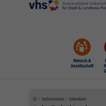
Skip to main content
Skip to page footer
Mensch &
Gesellschaft
K
G
Außenstellen
Aidenbach