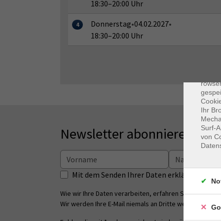
18:30–20:00 Uhr
Donnerstag
•
04.02.2027
•
4
18:30–20:00 Uhr
Dat
Cooki
rowse
gespei
Cookie
Ihr Br
Mechan
Surf-A
Newsletter abonnieren
von Co
Daten
Mit dem Senden Ihrer Daten erklären Sie s
No
Wie wir Ihre Daten verarbeiten, erfahren Sie in unsere
Wir werden Ihre E-Mail niemals an Dritte weitergeben.
Go