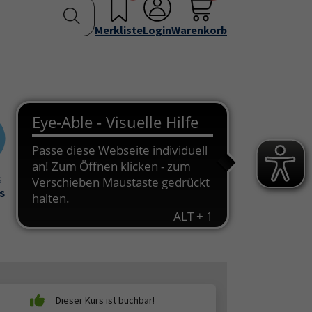
nstellen
Service & Info
Über uns
u for "Programm"
Submenu for "Außenstellen"
Submenu for "Service & Info"
Submenu for "Über 
Merkliste
Login
Warenkorb
&
Onlinekurse
s