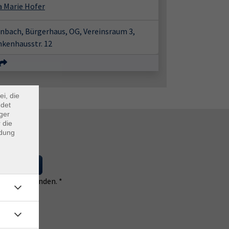
a Marie Hofer
nbach, Bürgerhaus, OG, Vereinsraum 3,
nkenhausstr. 12
×
m Webb
ei, die
ndet
ger
 die
ndung
 eintragen
 einverstanden. *