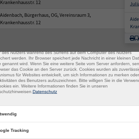
Krankenhausstr. 12
Juli
Aidenbach, Bürgerhaus, OG, Vereinsraum 3,
Aide
Krankenhausstr. 12
Kra
enschutz
es sind kleine Datenmengen, die von einer Website gesendet und vo
r des Nutzers während des Surfens auf dem Computer des Nutzers
chert werden. Ihr Browser speichert jede Nachricht in einer kleinen Dat
 genannt wird. Wenn Sie eine weitere Seite vom Server anfordern, se
owser das Cookie an den Server zurück. Cookies wurden als zuverlässi
ismus für Websites entwickelt, um sich Informationen zu merken oder
ktivitäten des Benutzers aufzuzeichnen. Bitte willigen Sie in die Verwe
okies ein. Weitere Informationen finden Sie in unseren
schutzhinweisen.
Datenschutz
E-Mail Adresse
ich mit der Verarbeitung gemäß unseren Datenschutzbestimmungen
twendig
n
Datenschutzbestimmungen
.
ogle Tracking