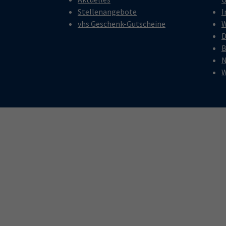
Stellenangebote
I
vhs Geschenk-Gutscheine
W
D
B
N
W