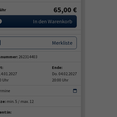
65,00 €
ühr
In den Warenkorb
Merkliste
snummer:
262314403
t:
Ende:
14.01.2027
Do. 04.02.2027
0 Uhr
20:00 Uhr
ermine
tze:
min. 5 / max. 12
nt:in: