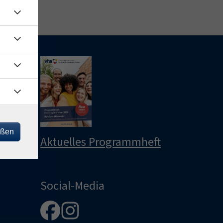
le
u
u
eßen
Aktuelles Programmheft
Social-Media