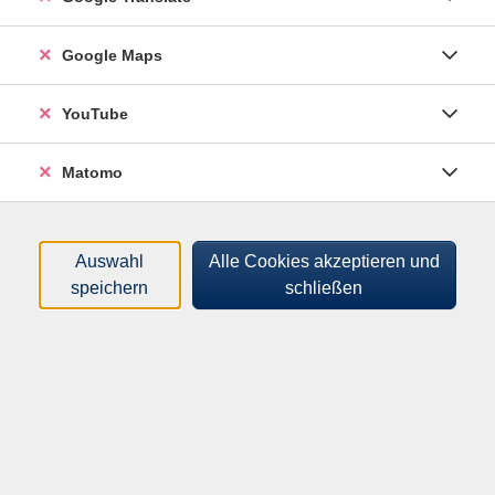
Google Maps
35,00 €
Gebühr
YouTube
In den Warenkorb
Matomo
Merkliste
Auswahl
Alle Cookies akzeptieren und
Kursnummer:
262292400
speichern
schließen
Start:
Ende:
Fr. 25.09.2026
Fr. 02.10.2026
19:00 Uhr
20:15 Uhr
2 Termine
Plätze:
min. 6 / max. 14