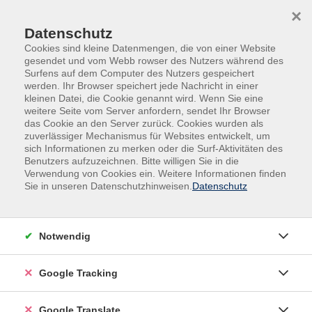
Skip to main content
Skip to page footer
×
Datenschutz
Cookies sind kleine Datenmengen, die von einer Website
gesendet und vom Webb rowser des Nutzers während des
Surfens auf dem Computer des Nutzers gespeichert
werden. Ihr Browser speichert jede Nachricht in einer
kleinen Datei, die Cookie genannt wird. Wenn Sie eine
weitere Seite vom Server anfordern, sendet Ihr Browser
das Cookie an den Server zurück. Cookies wurden als
zuverlässiger Mechanismus für Websites entwickelt, um
sich Informationen zu merken oder die Surf-Aktivitäten des
Benutzers aufzuzeichnen. Bitte willigen Sie in die
Außenstellen
Aidenbach
Verwendung von Cookies ein. Weitere Informationen finden
Sie in unseren Datenschutzhinweisen.
Datenschutz
Crashkurs für Einsteiger / Fit für den
Ball / Brautpaare und Hochzeitsgäste
Lernen der Grundschritte mit einfachen Figuren bei
Notwendig
Langsamem Walzer, Wiener Walzer und Discofox.
Google Tracking
Bitte paarweise anmelden.
Google Translate