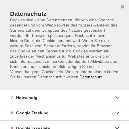
Skip to main content
Skip to page footer
×
Datenschutz
Cookies sind kleine Datenmengen, die von einer Website
gesendet und vom Webb rowser des Nutzers während des
Surfens auf dem Computer des Nutzers gespeichert
werden. Ihr Browser speichert jede Nachricht in einer
kleinen Datei, die Cookie genannt wird. Wenn Sie eine
weitere Seite vom Server anfordern, sendet Ihr Browser
das Cookie an den Server zurück. Cookies wurden als
zuverlässiger Mechanismus für Websites entwickelt, um
sich Informationen zu merken oder die Surf-Aktivitäten des
Benutzers aufzuzeichnen. Bitte willigen Sie in die
Gesundheit
Seminare & Vorträge
Verwendung von Cookies ein. Weitere Informationen finden
Erste Hilfe
Sie in unseren Datenschutzhinweisen.
Datenschutz
Erste Hilfe Ausbildung
Dieser Kurs erfüllt die Anforderungen der
Notwendig
Berufsgenossenschaften an einen Erste-Hilfe-
Grundkurs, sowie die Anforderung der
Google Tracking
Fahrerlaubnisverordnung (FeV) und ist somit für
Führerscheinanwärter geeignet. Dieser muss innerhalb
Google Translate