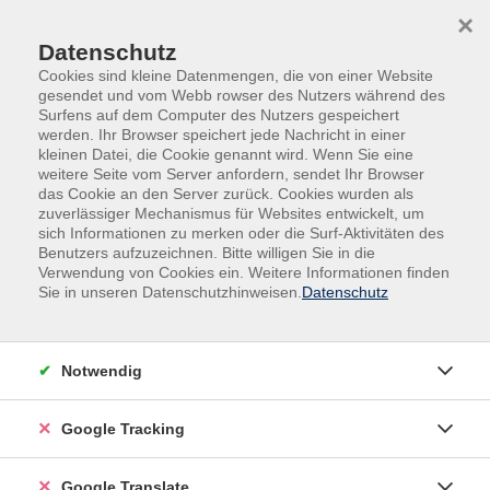
Skip to main content
Skip to page footer
×
Datenschutz
Cookies sind kleine Datenmengen, die von einer Website
gesendet und vom Webb rowser des Nutzers während des
Surfens auf dem Computer des Nutzers gespeichert
werden. Ihr Browser speichert jede Nachricht in einer
kleinen Datei, die Cookie genannt wird. Wenn Sie eine
weitere Seite vom Server anfordern, sendet Ihr Browser
das Cookie an den Server zurück. Cookies wurden als
zuverlässiger Mechanismus für Websites entwickelt, um
sich Informationen zu merken oder die Surf-Aktivitäten des
Benutzers aufzuzeichnen. Bitte willigen Sie in die
Gesundheit
Psyche & Persönlichkeit
Verwendung von Cookies ein. Weitere Informationen finden
Persönlichkeitsentfaltung
Sie in unseren Datenschutzhinweisen.
Datenschutz
Selbstbewusst-sein in Alltag und Beruf
Schüchternheit, Lampenfieber, soziale Ängste –
Notwendig
darunter leiden sehr viele Menschen. Aber nur wenige
machen sich auf den Weg, um besser damit umgehen
Google Tracking
zu lernen. Machen Sie mit diesem Tagesworkshop den
ersten Schritt! In einer kleinen Gruppe betrachten wir
Google Translate