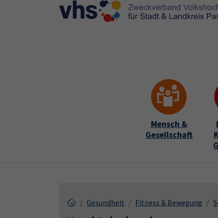
Skip to main content
Skip to page footer
Mensch &
Gesellschaft
K
G
Gesundheit
Fitness & Bewegung
S