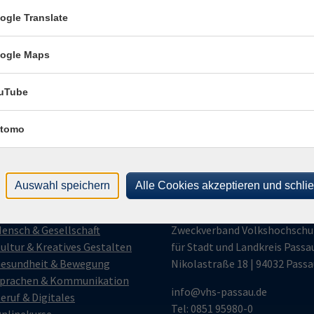
ogle Translate
E-Mail Adresse
ich mit der Verarbeitung gemäß unseren Datenschutzbestimmungen
ogle Maps
n
Datenschutzbestimmungen
.
uTube
llt werden.
tomo
Auswahl speichern
Alle Cookies akzeptieren und schli
gramm
vhs Passau
ensch & Gesellschaft
Zweckverband Volkshochschu
ultur & Kreatives Gestalten
für Stadt und Landkreis Passa
esundheit & Bewegung
Nikolastraße 18 | 94032 Passa
prachen & Kommunikation
info@vhs-passau.de
eruf & Digitales
Tel: 0851 95980-0
nlinekurse