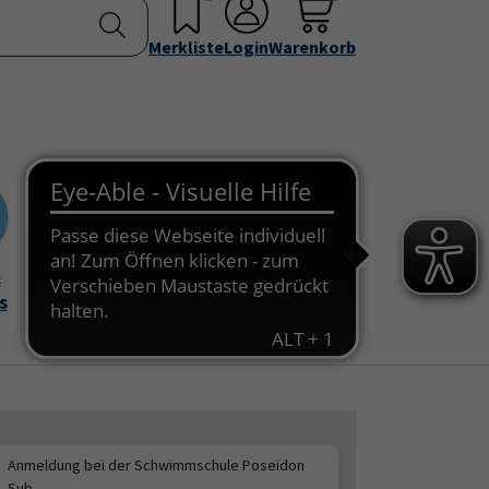
nstellen
Service & Info
Über uns
u for "Programm"
Submenu for "Außenstellen"
Submenu for "Service & Info"
Submenu for "Über 
Merkliste
Login
Warenkorb
&
Onlinekurse
s
Anmeldung bei der Schwimmschule Poseidon
Sub.