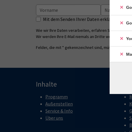
Go
Mit dem Senden Ihrer Daten erklären Sie s
Go
Wie wir Ihre Daten verarbeiten, erfahren Sie in unsere
Wir werden Ihre E-Mail niemals an Dritte weitergeben.
Yo
Felder, die mit * gekennzeichnet sind, müssen ausgefü
Ma
Inhalte
Pro
Programm
M
Außenstellen
K
Service & Info
G
Über uns
S
B
O