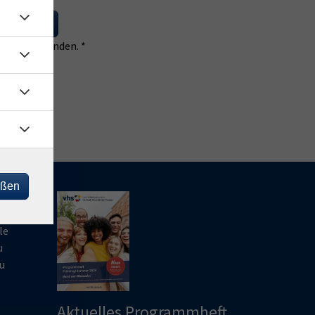
 eintragen
 einverstanden. *
eßen
le
u
u
Aktuelles Programmheft