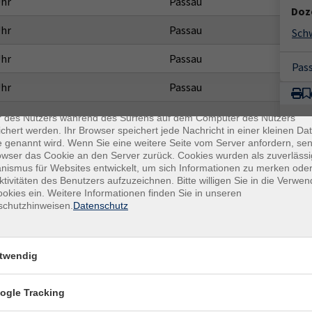
Uhr
Passau
Doze
Uhr
Passau
Sch
Uhr
Passau
Pas
Uhr
Passau
enschutz
es sind kleine Datenmengen, die von einer Website gesendet und vo
r des Nutzers während des Surfens auf dem Computer des Nutzers
chert werden. Ihr Browser speichert jede Nachricht in einer kleinen Dat
 genannt wird. Wenn Sie eine weitere Seite vom Server anfordern, se
owser das Cookie an den Server zurück. Cookies wurden als zuverlässi
ismus für Websites entwickelt, um sich Informationen zu merken oder
ktivitäten des Benutzers aufzuzeichnen. Bitte willigen Sie in die Verwe
okies ein. Weitere Informationen finden Sie in unseren
schutzhinweisen.
Datenschutz
twendig
ogle Tracking