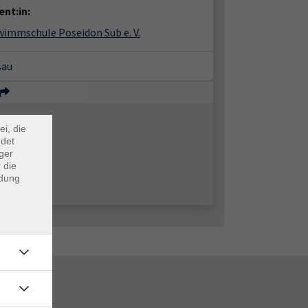
nt:in:
wimmschule Poseidon Sub e. V.
sau
×
m Webb
ei, die
ndet
ger
 die
ndung