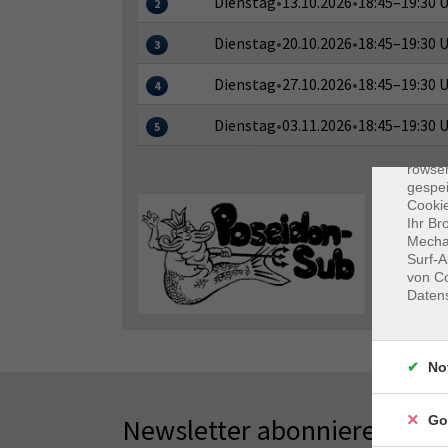
Dienstag
•
13.10.2026
•
18:45–19:30 
2
Dienstag
•
20.10.2026
•
18:45–19:30 
3
Dienstag
•
27.10.2026
•
18:45–19:30 
4
Dienstag
•
03.11.2026
•
18:45–19:30 
Dat
5
Cooki
rowse
gespei
Cookie
Ihr Br
Mechan
Surf-A
von Co
Daten
No
Newsletter abonnieren
Go