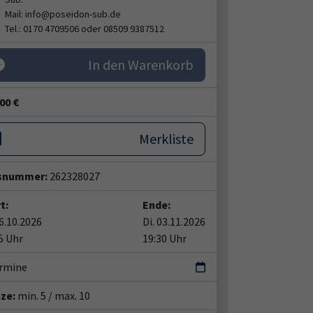
Mail: info@poseidon-sub.de
Tel.: 0170 4709506 oder 08509 9387512
In den Warenkorb
00 €
Merkliste
snummer:
262328027
t:
Ende:
06.10.2026
Di. 03.11.2026
5 Uhr
19:30 Uhr
ermine
tze:
min. 5 / max. 10