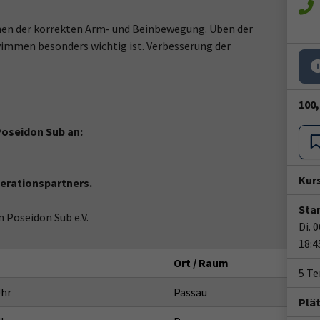
ernen der korrekten Arm- und Beinbewegung. Üben der
immen besonders wichtig ist. Verbesserung der
100,
Poseidon Sub an:
Kur
perationspartners.
Star
Poseidon Sub e.V.
Di. 
18:4
Ort / Raum
5 T
Uhr
Passau
Plä