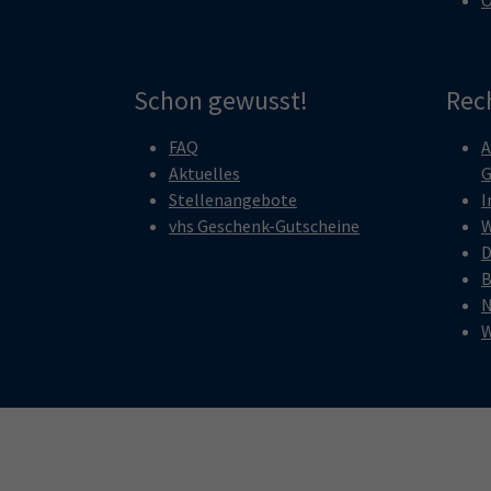
Schon gewusst!
Rec
FAQ
A
Aktuelles
G
Stellenangebote
I
vhs Geschenk-Gutscheine
W
D
B
N
W