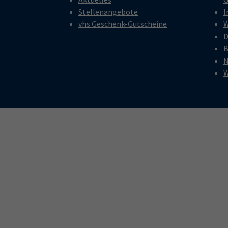
Stellenangebote
I
vhs Geschenk-Gutscheine
W
D
B
N
W