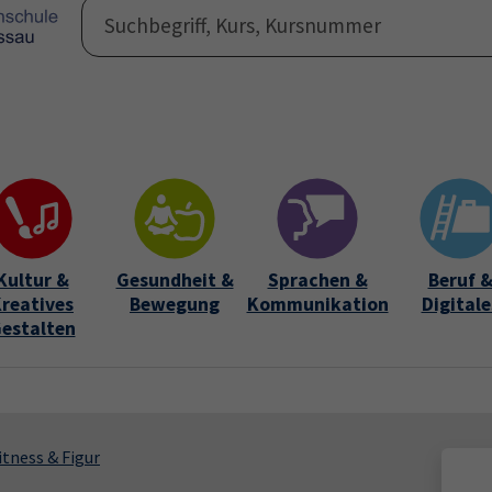
Programm
Auße
Submen
Kultur &
Gesundheit &
Sprachen &
Beruf 
reatives
Bewegung
Kommunikation
Digitale
estalten
itness & Figur