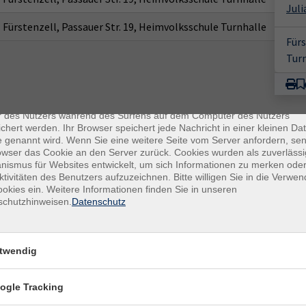
Juli
Fürstenzell, Passauer Str. 19, Heimvolksschule Turnhalle
Fürs
Tur
enschutz
es sind kleine Datenmengen, die von einer Website gesendet und vo
r des Nutzers während des Surfens auf dem Computer des Nutzers
chert werden. Ihr Browser speichert jede Nachricht in einer kleinen Dat
 genannt wird. Wenn Sie eine weitere Seite vom Server anfordern, se
owser das Cookie an den Server zurück. Cookies wurden als zuverlässi
ismus für Websites entwickelt, um sich Informationen zu merken oder
ktivitäten des Benutzers aufzuzeichnen. Bitte willigen Sie in die Verwe
okies ein. Weitere Informationen finden Sie in unseren
schutzhinweisen.
Datenschutz
E-Mail Adresse
ich mit der Verarbeitung gemäß unseren Datenschutzbestimmungen
twendig
n
Datenschutzbestimmungen
.
ogle Tracking