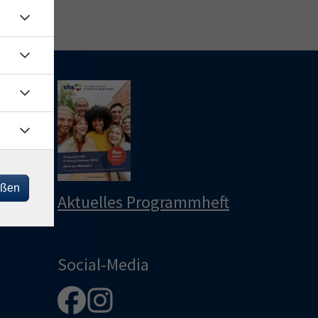
le
u
u
eßen
Aktuelles Programmheft
Social-Media