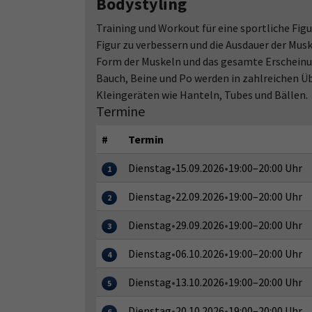
Bodystyling
Training und Workout für eine sportliche Fig
Figur zu verbessern und die Ausdauer der Muske
Form der Muskeln und das gesamte Erscheinu
Bauch, Beine und Po werden in zahlreichen Üb
Kleingeräten wie Hanteln, Tubes und Bällen.
Termine
#
Termin
Dienstag
•
15.09.2026
•
19:00–20:00 Uhr
1
Dienstag
•
22.09.2026
•
19:00–20:00 Uhr
2
Dienstag
•
29.09.2026
•
19:00–20:00 Uhr
3
Dienstag
•
06.10.2026
•
19:00–20:00 Uhr
4
Dienstag
•
13.10.2026
•
19:00–20:00 Uhr
5
Dienstag
•
20.10.2026
•
19:00–20:00 Uhr
6