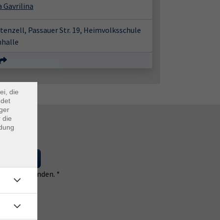
a Gavrilina
tenzell, Passauer Str. 19, Heimvolksschule
nhalle
×
m Webb
ei, die
ndet
ger
 die
ndung
 eintragen
 einverstanden. *