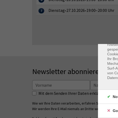
Dienstag
•
27.10.2026
•
19:00–20:00 Uhr
7
Dat
Cooki
rowse
gespei
Cookie
Ihr Br
Mechan
Surf-A
Newsletter abonnieren
von Co
Daten
Mit dem Senden Ihrer Daten erklären Sie s
No
Wie wir Ihre Daten verarbeiten, erfahren Sie in unsere
Wir werden Ihre E-Mail niemals an Dritte weitergeben.
Go