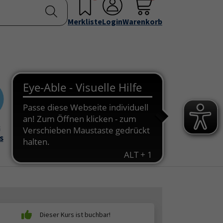
nstellen
Service & Info
Über uns
u for "Programm"
Submenu for "Außenstellen"
Submenu for "Service & Info"
Submenu for "Über 
Merkliste
Login
Warenkorb
&
Onlinekurse
s