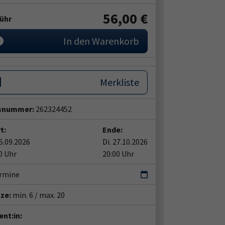
56,00 €
ühr
In den Warenkorb
Merkliste
snummer:
262324452
t:
Ende:
15.09.2026
Di. 27.10.2026
0 Uhr
20:00 Uhr
ermine
tze:
min. 6 / max. 20
nt:in: