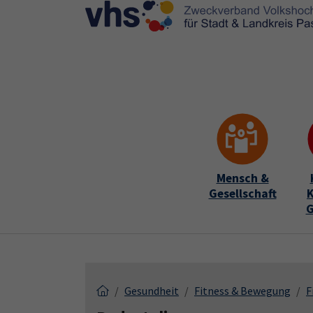
Skip to main content
Skip to page footer
Mensch &
Gesellschaft
K
G
Gesundheit
Fitness & Bewegung
F