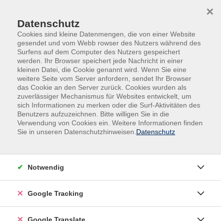
Skip to main content
Skip to page footer
×
Datenschutz
Cookies sind kleine Datenmengen, die von einer Website
gesendet und vom Webb rowser des Nutzers während des
Surfens auf dem Computer des Nutzers gespeichert
werden. Ihr Browser speichert jede Nachricht in einer
kleinen Datei, die Cookie genannt wird. Wenn Sie eine
weitere Seite vom Server anfordern, sendet Ihr Browser
das Cookie an den Server zurück. Cookies wurden als
zuverlässiger Mechanismus für Websites entwickelt, um
sich Informationen zu merken oder die Surf-Aktivitäten des
Benutzers aufzuzeichnen. Bitte willigen Sie in die
Gesundheit
Fitness & Bewegung
Verwendung von Cookies ein. Weitere Informationen finden
Fitness & Figur
Sie in unseren Datenschutzhinweisen.
Datenschutz
Personaltraining / STRONG Nation®
Training in der Kleingruppe!
Notwendig
Jeder Beat zählt! Bist du bereit, an Deine Grenzen und
darüber hinauszugehen? Dann komm zum STRONG
Google Tracking
Nation®Kurs! Dieser vereint Eigengewichts-, Muskel-,
Cardio- und plyometrisches Training, bei dem die
Google Translate