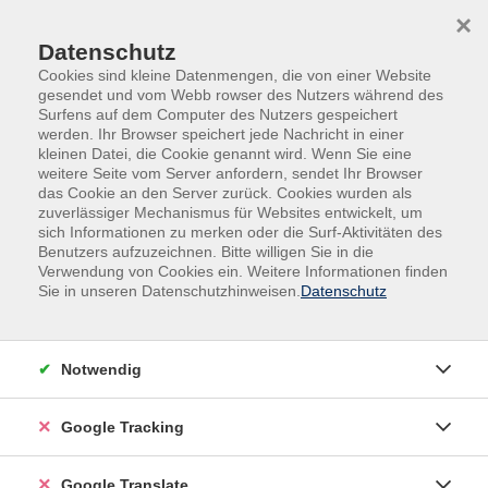
Skip to main content
Skip to page footer
×
Datenschutz
Cookies sind kleine Datenmengen, die von einer Website
gesendet und vom Webb rowser des Nutzers während des
Surfens auf dem Computer des Nutzers gespeichert
werden. Ihr Browser speichert jede Nachricht in einer
kleinen Datei, die Cookie genannt wird. Wenn Sie eine
weitere Seite vom Server anfordern, sendet Ihr Browser
das Cookie an den Server zurück. Cookies wurden als
zuverlässiger Mechanismus für Websites entwickelt, um
sich Informationen zu merken oder die Surf-Aktivitäten des
Benutzers aufzuzeichnen. Bitte willigen Sie in die
Gesundheit
Entspannung
Verwendung von Cookies ein. Weitere Informationen finden
Progressive Muskelentspannung
Sie in unseren Datenschutzhinweisen.
Datenschutz
Progressive Muskelentspannung
Mit der Entspannungsmethode Progressive
Notwendig
Muskelentspannung (PME) nach Edmund Jacobson
können unterschiedlichste körperliche und seelische
Google Tracking
Beschwerden und Erkrankungen wie
Verdauungsstörungen, arthritische Beschwerden,
Google Translate