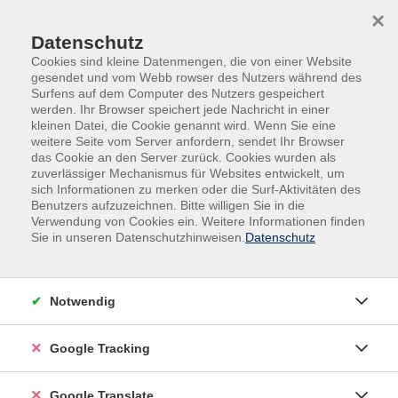
Skip to main content
Skip to page footer
×
Datenschutz
Cookies sind kleine Datenmengen, die von einer Website
gesendet und vom Webb rowser des Nutzers während des
Surfens auf dem Computer des Nutzers gespeichert
werden. Ihr Browser speichert jede Nachricht in einer
kleinen Datei, die Cookie genannt wird. Wenn Sie eine
weitere Seite vom Server anfordern, sendet Ihr Browser
das Cookie an den Server zurück. Cookies wurden als
zuverlässiger Mechanismus für Websites entwickelt, um
sich Informationen zu merken oder die Surf-Aktivitäten des
Benutzers aufzuzeichnen. Bitte willigen Sie in die
Zielgruppen
Junge vhs: Kultur
Verwendung von Cookies ein. Weitere Informationen finden
Sie in unseren Datenschutzhinweisen.
Datenschutz
Musik & Spiel - für Babys (6 bis 18
Monate)
Hier tauchen Babys in eine Welt voller sanfter Klänge,
Notwendig
liebevoller Lieder und zarter Rhythmen ein. Durch
Wiegenlieder, Fingerspiele und erste Instrumente
Google Tracking
fördern wir nicht nur die musikalische Entwicklung
sondern auch Sprache, Motorik und die emotionale
Google Translate