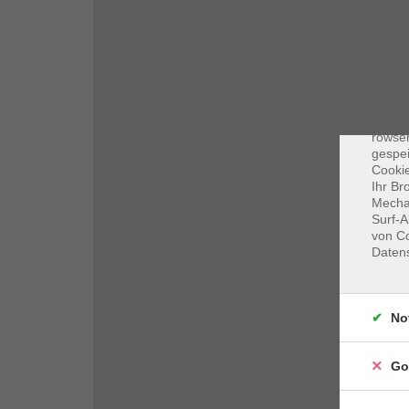
Dat
Cooki
rowse
gespei
Cookie
Ihr Br
Mechan
Surf-A
von Co
Daten
No
Go