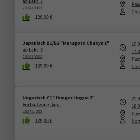
ab Lekt. 7
Pas
262410003
Chi
129,00 €
Japanisch B1/B2 "Marugoto Chukyu 1"
19.
ab Lekt. 8
14:
262410004
Pas
129,00 €
Chi
Ungarisch C1 "Hungar Lingua 2"
22.
Fortsetzungskurs
18:
262425002
Pas
129,00 €
Ilo