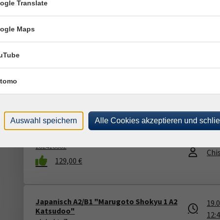
ogle Translate
Japanisch A1 "Japanisch, bitte! neu"
ogle Maps
19.
ab Lekt. 11
09:
262410001
Pas
uTube
90,30 €
Chi
tomo
Japanisch A2 "Marugoto Shokyu 1 A2
19.
Auswahl speichern
Alle Cookies akzeptieren und schli
Katsudoo"
10:
ab Lekt. 5
Pas
262410002
Chi
129,00 €
Japanisch A2/B1 "Marugoto Shokyu 1 A2
19.
Katsudoo"
12: