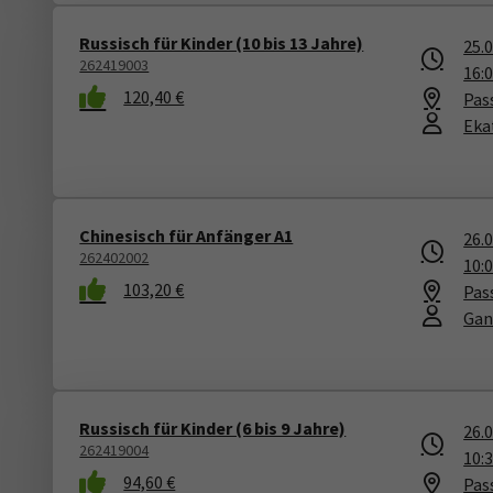
Russisch für Kinder (10 bis 13 Jahre)
25.
262419003
16:
120,40 €
Pas
Eka
Chinesisch für Anfänger A1
26.
262402002
10:
103,20 €
Pas
Gan
Russisch für Kinder (6 bis 9 Jahre)
26.
262419004
10:
94,60 €
Pas