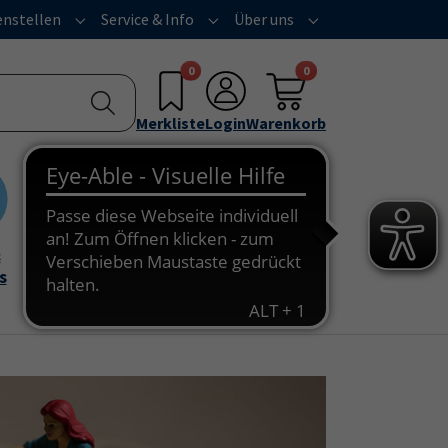
nstellen
Service & Info
Über uns
u for "Programm"
Submenu for "Außenstellen"
Submenu for "Service & Info"
Submenu for "Über 
0
0
Merkliste
Login
Warenkorb
&
Onlinekurse
s