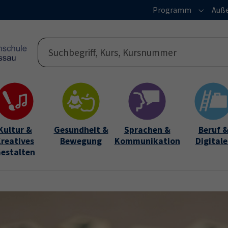
Programm
Auße
Submen
Kultur &
Gesundheit &
Sprachen &
Beruf 
reatives
Bewegung
Kommunikation
Digitale
estalten