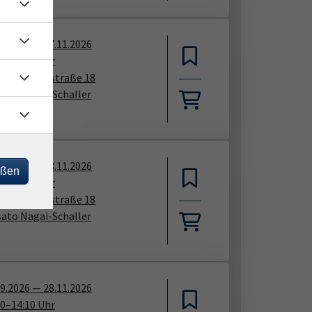
09.2026
—
07.11.2026
00
–
10:30
Uhr
sau, Nikolastraße 18
sato Nagai-Schaller
09.2026
—
28.11.2026
eßen
50
–
12:20
Uhr
sau, Nikolastraße 18
sato Nagai-Schaller
09.2026
—
28.11.2026
40
–
14:10
Uhr