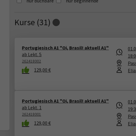
nur buchbare
nur beginnende
Kurse (
31
)
Loading...
Portugiesisch A1 "Oi, Brasil! aktuell A1"
01.
ab Lekt. 5
18:
262418002
Pas
129,00 €
Eli
Portugiesisch A1 "Oi, Brasil! aktuell A1"
01.
ab Lekt. 1
19:
262418001
Pas
129,00 €
Eli