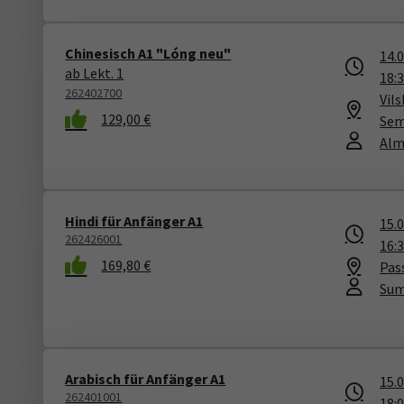
Chinesisch A1 "Lóng neu"
14.
ab Lekt. 1
18:
262402700
Vil
129,00 €
Sem
Alm
Hindi für Anfänger A1
15.
262426001
16:
169,80 €
Pas
Sum
Arabisch für Anfänger A1
15.
262401001
18: