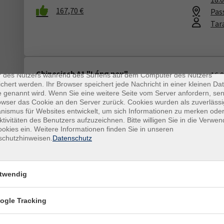
167,70 €
Pas
Tar
enschutz
es sind kleine Datenmengen, die von einer Website gesendet und vo
Chinesisch A1 "Lóng neu"
16.
r des Nutzers während des Surfens auf dem Computer des Nutzers
ab Lekt. 1
chert werden. Ihr Browser speichert jede Nachricht in einer kleinen Dat
18:
 genannt wird. Wenn Sie eine weitere Seite vom Server anfordern, se
262402001
Pas
owser das Cookie an den Server zurück. Cookies wurden als zuverlässi
129,00 €
Alm
ismus für Websites entwickelt, um sich Informationen zu merken oder
ktivitäten des Benutzers aufzuzeichnen. Bitte willigen Sie in die Verwe
okies ein. Weitere Informationen finden Sie in unseren
schutzhinweisen.
Datenschutz
Tschechisch A1 "Cesky krok za krokem 1"
17.
ab Lekt. 1
17:
twendig
262423001
Pas
129,00 €
Mgr
ogle Tracking
Sch