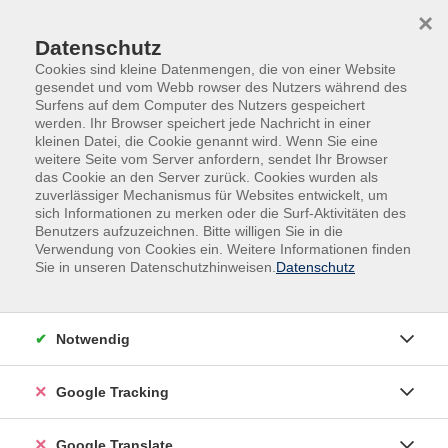
Skip to main content
Skip to page footer
×
0
Datenschutz
Cookies sind kleine Datenmengen, die von einer Website
gesendet und vom Webb rowser des Nutzers während des
Surfens auf dem Computer des Nutzers gespeichert
werden. Ihr Browser speichert jede Nachricht in einer
kleinen Datei, die Cookie genannt wird. Wenn Sie eine
weitere Seite vom Server anfordern, sendet Ihr Browser
das Cookie an den Server zurück. Cookies wurden als
zuverlässiger Mechanismus für Websites entwickelt, um
sich Informationen zu merken oder die Surf-Aktivitäten des
Benutzers aufzuzeichnen. Bitte willigen Sie in die
Kultur
Tanz
Orientalischer Tanz & Bollywood
Verwendung von Cookies ein. Weitere Informationen finden
Sie in unseren Datenschutzhinweisen.
Datenschutz
Orientalischer Tanz &
Bollywood
Notwendig
Filter
Google Tracking
Wochentage
Google Translate