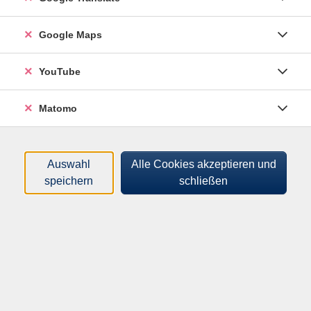
Tageszeiten
Google Maps
Orte
YouTube
Dozenten:innen
Matomo
Gebühren
nur buchbare
nur beginnende
Auswahl
Alle Cookies akzeptieren und
speichern
schließen
Kurse (
15
)
Loading...
Sortierung
Orientalischer Tanz: Tanz und Technik
für Fortgeschrittene