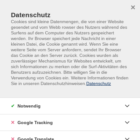
Skip to main content
Skip to page footer
×
Datenschutz
Cookies sind kleine Datenmengen, die von einer Website
gesendet und vom Webb rowser des Nutzers während des
Surfens auf dem Computer des Nutzers gespeichert
werden. Ihr Browser speichert jede Nachricht in einer
kleinen Datei, die Cookie genannt wird. Wenn Sie eine
weitere Seite vom Server anfordern, sendet Ihr Browser
das Cookie an den Server zurück. Cookies wurden als
zuverlässiger Mechanismus für Websites entwickelt, um
sich Informationen zu merken oder die Surf-Aktivitäten des
Benutzers aufzuzeichnen. Bitte willigen Sie in die
Gesundheit
Seminare & Vorträge
Verwendung von Cookies ein. Weitere Informationen finden
Make up & Styling
Sie in unseren Datenschutzhinweisen.
Datenschutz
Make up & Styling
Notwendig
Filter
Google Tracking
Wochentage
Google Translate