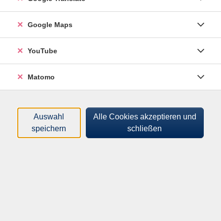
Tageszeiten
Google Maps
Orte
YouTube
Dozenten:innen
Matomo
Gebühren
nur buchbare
nur beginnende
Auswahl
Alle Cookies akzeptieren und
speichern
schließen
Loading...
Kurse (
9
)
Sortierung
Make up - Grundkurs
262352700